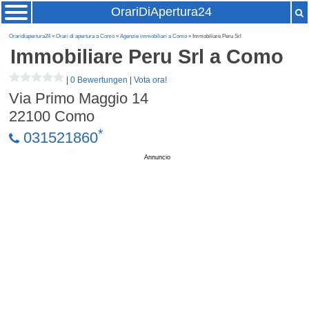
OrariDiApertura24
Oraridiapertura24
»
Orari di apertura a Como
»
Agenzie immobiliari a Como
» Immobiliare Peru Srl
Immobiliare Peru Srl
a Como
|
0 Bewertungen
|
Vota ora!
Via Primo Maggio 14
22100
Como
*
031521860
Annuncio