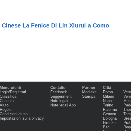
 Cinese La Fenice Di Lin Xiurui a Como
Menu utenti
Contatto
Partner
Città
Login/Registrati
Feedback
Mediakit
Roma
Ven
Classifica
Suggerimenti
Stampa
Milano
Ver
Concorsi
Note legali
Napoli
Mes
Aiuto
Note legali App
Torino
Pad
Regole
Palermo
Trie
Condizioni d‘uso
Genova
Tara
Impostazioni sulla privacy
Bologna
Bres
Firenze
Prat
Bari
Regg