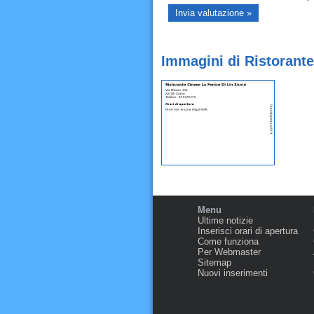
Immagini di Ristorante
Menu
Ultime notizie
Inserisci orari di apertura
Come funziona
Per Webmaster
Sitemap
Nuovi inserimenti