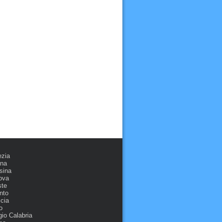
ezia
ona
sina
ova
ste
nto
cia
o
io Calabria