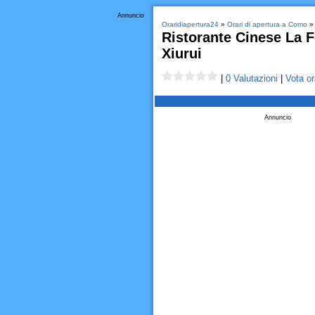
Annuncio
Oraridiapertura24
»
Orari di apertura a Como
Ristorante Cinese La F
Xiurui
|
0 Valutazioni
|
Vota or
Annuncio