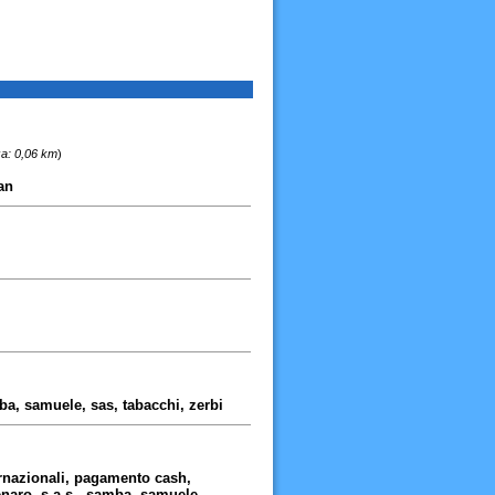
za: 0,06 km
)
man
amba, samuele, sas, tabacchi, zerbi
ernazionali, pagamento cash,
naro, s.a.s., samba, samuele,