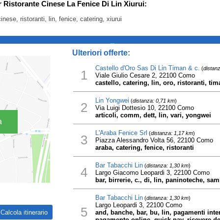
r Ristorante Cinese La Fenice Di Lin Xiurui:
cinese, ristoranti, lin, fenice, catering, xiurui
_
Ulteriori offerte:
Castello d'Oro Sas Di Lin Timan & c.
(
distan
1
Viale Giulio Cesare 2, 22100 Como
castello, catering, lin, oro, ristoranti, ti
Lin Yongwei
(
distanza: 0,71 km
)
2
Via Luigi Dottesio 10, 22100 Como
articoli, comm, dett, lin, vari, yongwei
a
L'Araba Fenice Srl
(
distanza: 1,17 km
)
3
Piazza Alessandro Volta 56, 22100 Como
araba, catering, fenice, ristoranti
Bar Tabacchi Lin
(
distanza: 1,30 km
)
4
Largo Giacomo Leopardi 3, 22100 Como
bar, birrerie, c., di, lin, paninoteche, s
Bar Tabacchi Lin
(
distanza: 1,30 km
)
Largo Leopardi 3, 22100 Como
5
and, banche, bar, bu, lin, pagamenti int
pagamento online, quick pay, ricevere de