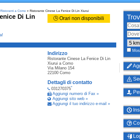
»
Ristoranti a Como
» Ristorante Cinese La Fenice Di Lin Xiurui
enice Di Lin
Trov
🕒 Orari non disponibili
a!
_
Most
Indirizzo
Ristorante Cinese La Fenice Di Lin
Xiurui
a Como
Agg
Via Milano 154
22100
Como
Seg
Dettagli di contatto
*
031270375
Per
Aggiungi numero di Fax »
Aggiungi sito web »
Aggiungi il tuo indirizzo e-mail »
Ins
Com
Log