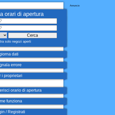
Annuncio
a orari di apertura
ra solo negozi aperti
iorna dati
nala errore
 i proprietari
erisci orario di apertura
e funziona
in / Registrati