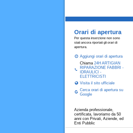
Orari di apertura
Per questa inserzione non sono
stati ancora riportati gli orari di
apertura.
Aggiungi orari di apertura
Chiama
24H ARTIGIAN
RIPARAZIONE FABBRI -
IDRAULICI -
ELETTRICISTI
Visita il sito ufficiale
Cerca orari di apertura su
Google
Azienda professionale,
certificata, lavoriamo da 50
anni con Privati, Aziende, ed
Enti Pubblic