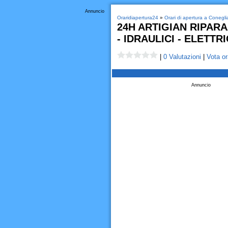
Annuncio
Oraridiapertura24
»
Orari di apertura a Conegl
24H ARTIGIAN RIPAR
- IDRAULICI - ELETTRI
|
0 Valutazioni
|
Vota or
Annuncio