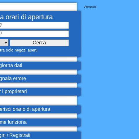
Annuncio
a orari di apertura
ra solo negozi aperti
iorna dati
nala errore
 i proprietari
erisci orario di apertura
e funziona
in / Registrati