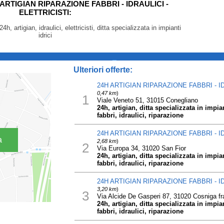
4H ARTIGIAN RIPARAZIONE FABBRI - IDRAULICI -
ELETTRICISTI:
24h, artigian, idraulici, elettricisti, ditta specializzata in impianti
idrici
_
Ulteriori offerte:
24H ARTIGIAN RIPARAZIONE FABBRI - ID
0,47 km
)
1
Viale Veneto 51, 31015 Conegliano
24h, artigian, ditta specializzata in impianti
fabbri, idraulici, riparazione
24H ARTIGIAN RIPARAZIONE FABBRI - ID
a
2,68 km
)
2
Via Europa 34, 31020 San Fior
24h, artigian, ditta specializzata in impianti
fabbri, idraulici, riparazione
24H ARTIGIAN RIPARAZIONE FABBRI - ID
3,20 km
)
3
Via Alcide De Gasperi 87, 31020 Cosniga f
24h, artigian, ditta specializzata in impianti
fabbri, idraulici, riparazione