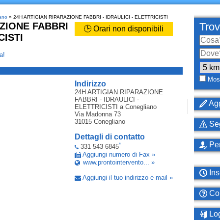
iano
» 24H ARTIGIAN RIPARAZIONE FABBRI - IDRAULICI - ELETTRICISTI
AZIONE FABBRI
Trov
🕒 Orari non disponibili
CISTI
a!
_
Most
Indirizzo
24H ARTIGIAN RIPARAZIONE
FABBRI - IDRAULICI -
Agg
ELETTRICISTI
a Conegliano
Via Madonna 73
31015
Conegliano
Seg
Dettagli di contatto
Per
*
331 543 6845
Aggiungi numero di Fax »
www.prontointervento... »
Ins
Aggiungi il tuo indirizzo e-mail »
Com
Log