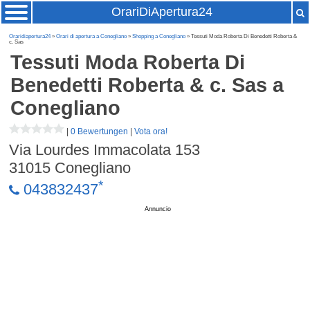
OrariDiApertura24
Oraridiapertura24
»
Orari di apertura a Conegliano
»
Shopping a Conegliano
» Tessuti Moda Roberta Di Benedetti Roberta &
c. Sas
Tessuti Moda Roberta Di
Benedetti Roberta & c. Sas
a
Conegliano
|
0 Bewertungen
|
Vota ora!
Via Lourdes Immacolata 153
31015
Conegliano
*
043832437
Annuncio