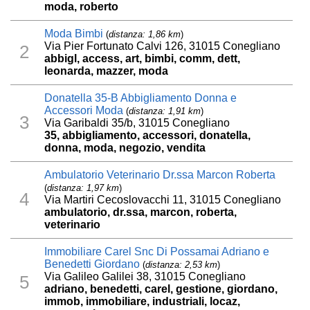
moda, roberto
Moda Bimbi
(
distanza: 1,86 km
)
Via Pier Fortunato Calvi 126, 31015 Conegliano
2
abbigl, access, art, bimbi, comm, dett,
leonarda, mazzer, moda
Donatella 35-B Abbigliamento Donna e
Accessori Moda
(
distanza: 1,91 km
)
3
Via Garibaldi 35/b, 31015 Conegliano
35, abbigliamento, accessori, donatella,
donna, moda, negozio, vendita
Ambulatorio Veterinario Dr.ssa Marcon Roberta
(
distanza: 1,97 km
)
4
Via Martiri Cecoslovacchi 11, 31015 Conegliano
ambulatorio, dr.ssa, marcon, roberta,
veterinario
Immobiliare Carel Snc Di Possamai Adriano e
Benedetti Giordano
(
distanza: 2,53 km
)
Via Galileo Galilei 38, 31015 Conegliano
5
adriano, benedetti, carel, gestione, giordano,
immob, immobiliare, industriali, locaz,