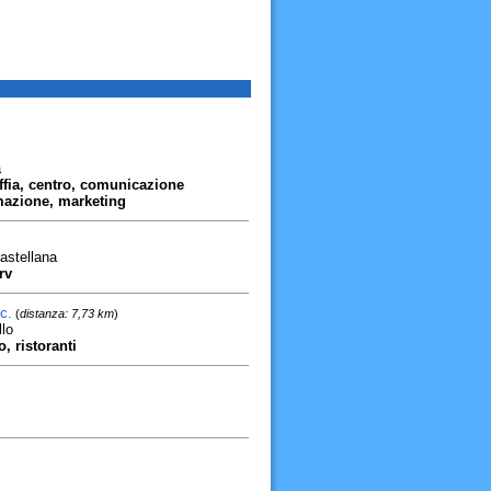
a
ffia, centro, comunicazione
rmazione, marketing
astellana
rv
c.
(
distanza: 7,73 km
)
lo
o, ristoranti