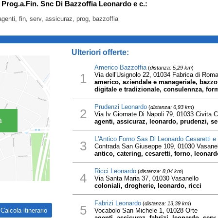
r Prog.a.Fin. Snc Di Bazzoffia Leonardo e c.:
genti, fin, serv, assicuraz, prog, bazzoffia
_
Ulteriori offerte:
Americo Bazzoffia
(
distanza: 5,29 km
)
1
Via dell'Usignolo 22, 01034 Fabrica di Rom
americo, aziendale e manageriale, bazzo
digitale e tradizionale, consulennza, fo
Prudenzi Leonardo
(
distanza: 6,93 km
)
2
Via Iv Giornate Di Napoli 79, 01033 Civita C
a
agenti, assicuraz, leonardo, prudenzi, se
L'Antico Forno Sas Di Leonardo Cesaretti e 
3
Contrada San Giuseppe 109, 01030 Vasanel
antico, catering, cesaretti, forno, leonard
Ricci Leonardo
(
distanza: 8,04 km
)
4
Via Santa Maria 37, 01030 Vasanello
coloniali, drogherie, leonardo, ricci
Fabrizi Leonardo
(
distanza: 13,39 km
)
5
Vocabolo San Michele 1, 01028 Orte
agenti, assicuraz, fabrizi, leonardo, serv