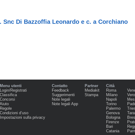
. Snc Di Bazzoffia Leonardo e c. a Corchiano
Menu utenti
Contatto
Partner
Città
Login/Registrati
Feedback
Mediakit
Roma
Ven
Classifica
Suggerimenti
Stampa
Milano
Ver
Concorsi
Note legali
Napoli
Mes
Aiuto
Note legali App
Torino
Pad
Regole
Palermo
Trie
Condizioni d‘uso
Genova
Tara
Impostazioni sulla privacy
Bologna
Bres
Firenze
Prat
Bari
Regg
Catania
Par