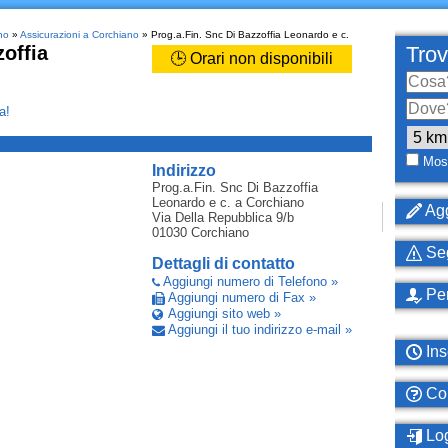
no
»
Assicurazioni a Corchiano
» Prog.a.Fin. Snc Di Bazzoffia Leonardo e c.
offia
Trov
🕒 Orari non disponibili
a!
_
Most
Indirizzo
Prog.a.Fin. Snc Di Bazzoffia
Leonardo e c.
a Corchiano
Agg
Via Della Repubblica 9/b
01030
Corchiano
Seg
Dettagli di contatto
Aggiungi numero di Telefono »
Per
Aggiungi numero di Fax »
Aggiungi sito web »
Aggiungi il tuo indirizzo e-mail »
Ins
Com
Log