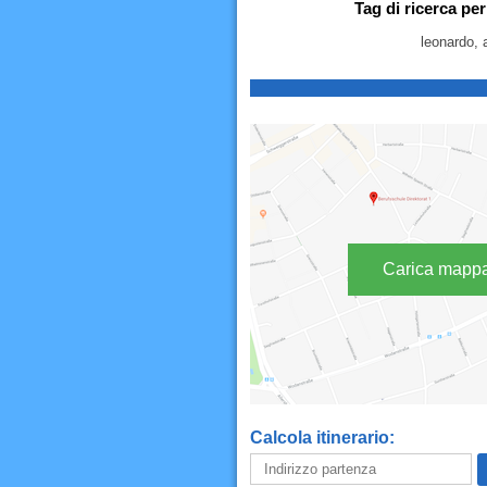
Tag di ricerca pe
leonardo, a
Carica mapp
Calcola itinerario: