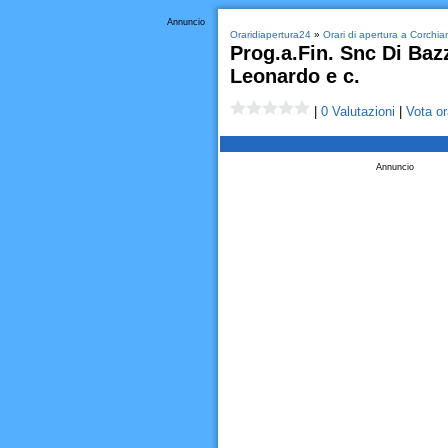
Annuncio
Oraridiapertura24
»
Orari di apertura a Corchia
Prog.a.Fin. Snc Di Bazz
Leonardo e c.
|
0 Valutazioni
|
Vota or
Annuncio