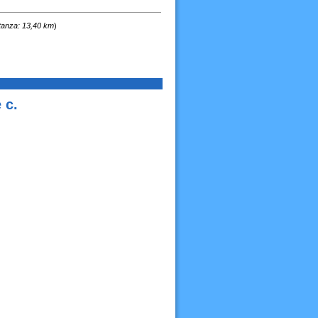
tanza: 13,40 km
)
 c.