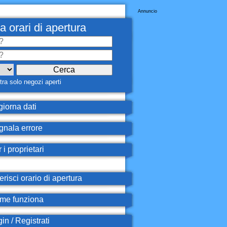
Annuncio
a orari di apertura
ra solo negozi aperti
iorna dati
nala errore
 i proprietari
erisci orario di apertura
e funziona
in / Registrati