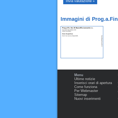
Immagini di Prog.a.Fin
Menu
Ultime notizie
Inserisci orari di apertura
Come funziona
Per Webmaster
Sitemap
Nuovi inserimenti