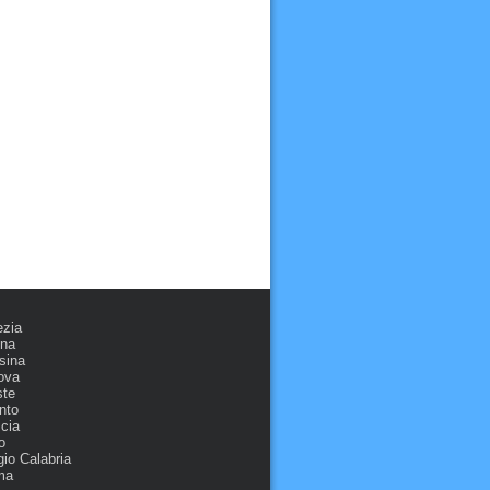
ezia
ona
sina
ova
ste
nto
cia
o
io Calabria
ma