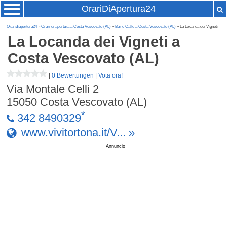
OrariDiApertura24
Oraridiapertura24
»
Orari di apertura a Costa Vescovato (AL)
»
Bar e Caffè a Costa Vescovato (AL)
» La Locanda dei Vigneti
La Locanda dei Vigneti
a
Costa Vescovato (AL)
|
0 Bewertungen
|
Vota ora!
Via Montale Celli 2
15050
Costa Vescovato (AL)
*
342 8490329
www.vivitortona.it/V... »
Annuncio