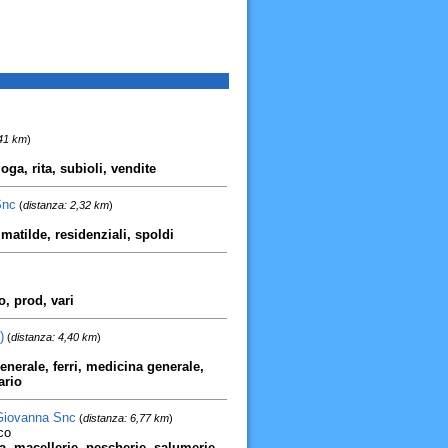
,41 km
)
oga, rita, subioli, vendite
Snc
(
distanza: 2,32 km
)
matilde, residenziali, spoldi
o, prod, vari
)
(
distanza: 4,40 km
)
enerale, ferri, medicina generale,
ario
 Giovanna Snc
(
distanza: 6,77 km
)
co
na, macellerie, pescherie, salumerie