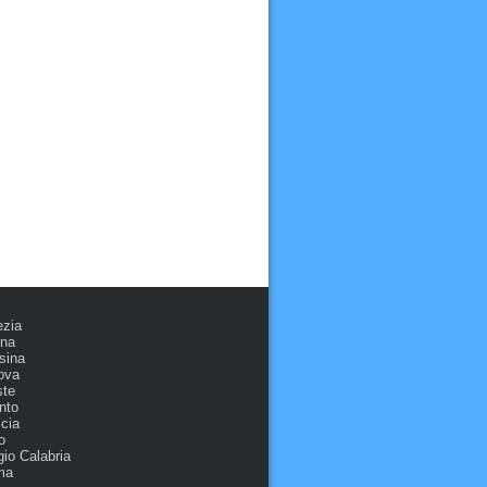
ezia
ona
sina
ova
ste
nto
cia
o
io Calabria
ma