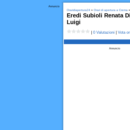
Annuncio
Oraridiapertura24
»
Orari di apertura a Crema
Eredi Subioli Renata 
Luigi
|
0 Valutazioni
|
Vota or
Annuncio