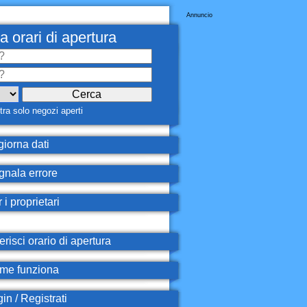
Annuncio
a orari di apertura
ra solo negozi aperti
iorna dati
nala errore
 i proprietari
erisci orario di apertura
e funziona
in / Registrati