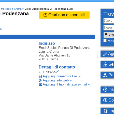
»
Mercerie a Crema
» Eredi Subioli Renata Di Podenzana Luigi
Di Podenzana
Trov
🕒 Orari non disponibili
a!
_
Most
Indirizzo
Eredi Subioli Renata Di Podenzana
Luigi
a Crema
Agg
Via Dante Alighieri 13
26013
Crema
Seg
Dettagli di contatto
*
037382952
Per
Aggiungi numero di Fax »
Aggiungi sito web »
Aggiungi il tuo indirizzo e-mail »
Ins
Com
Log