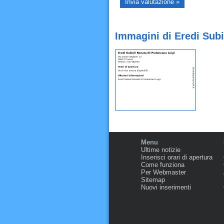
Immagini di Eredi Sub
Menu
Ultime notizie
Inserisci orari di apertura
Come funziona
Per Webmaster
Sitemap
Nuovi inserimenti