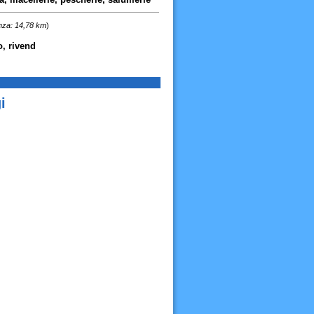
nza: 14,78 km
)
o, rivend
i