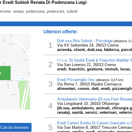
er Eredi Subioli Renata Di Podenzana Luigi:
mercerie, renata, podenzana, podenzani, subioli
_
Ulteriori offerte:
Dott.ssa Rita Subioli - Psicologa
(
distanza: 0
1
Via XX Settembre 24, 26013 Crema
azienda, clienti, dott.ssa, fabbrica, psicol
I.l.c.o. Di Spoldi Eredi & Fraschini Matilde 
2
Via San Lorenzo 21, 26013 Crema
eredi, fraschini, gestione, immob, locaz, 
a
Eredi Pizzamiglio Snc
(
distanza: 3,27 km
)
3
Via Roma 7, 26010 Ripalta Cremasca
alimentari, comm, dett, eredi, pizzamigli
Ambulatorio Veterinario (Dr.ssa Ferri Renata
4
Via Longobardi 10, 26010 Offanengo
(dr.ssa, ambulatorio, animali, chirurgia g
renata), sanità, servizi, veterinari, veterin
Eredi Carioni Emilio Di Carioni Giancarlo e
5
Via San Martino 8, 26017 Trescore Cremas
carioni, emilio, eredi, giancarlo, giovan