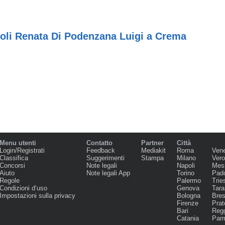
ioli Renata Di Podenzana Luigi a Crema
Menu utenti
Contatto
Partner
Città
Login/Registrati
Feedback
Mediakit
Roma
Ven
Classifica
Suggerimenti
Stampa
Milano
Ver
Concorsi
Note legali
Napoli
Mes
Aiuto
Note legali App
Torino
Pad
Regole
Palermo
Trie
Condizioni d‘uso
Genova
Tara
Impostazioni sulla privacy
Bologna
Bres
Firenze
Prat
Bari
Regg
Catania
Par