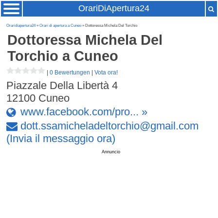
OrariDiApertura24
Oraridiapertura24
»
Orari di apertura a Cuneo
» Dottoressa Michela Del Torchio
Dottoressa Michela Del
Torchio
a Cuneo
|
0 Bewertungen
|
Vota ora!
Piazzale Della Libertà 4
12100
Cuneo
www.facebook.com/pro... »
dott
.
ssamicheladeltorchio
@
gmail
.
com
(Invia il messaggio ora)
Annuncio