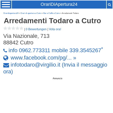
OrariDiApertura24
Oraridiapertura24
»
Orari di apertura a Cutro
»
Bar e Caffè a Cutro
» Arredamenti Todaro
Arredamenti Todaro
a Cutro
|
0 Bewertungen
|
Vota ora!
Via Nazionale, 713
88842
Cutro
*
info 0962.773311 mobile 339.3545267
www.facebook.com/pg/... »
infotodaro
@
virgilio
.
it
(Invia il messaggio
ora)
Annuncio