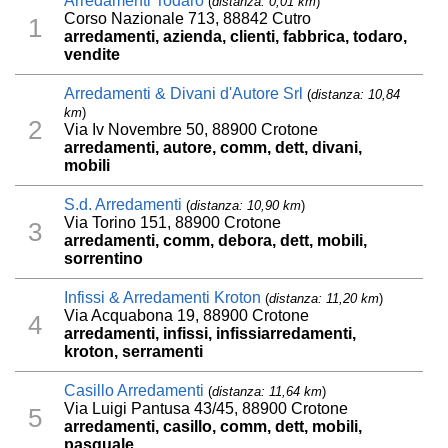
Arredamenti Todaro
(
distanza: 0,01 km
)
Corso Nazionale 713, 88842 Cutro
1
arredamenti, azienda, clienti, fabbrica, todaro,
vendite
Arredamenti & Divani d'Autore Srl
(
distanza: 10,84
km
)
2
Via Iv Novembre 50, 88900 Crotone
arredamenti, autore, comm, dett, divani,
mobili
S.d. Arredamenti
(
distanza: 10,90 km
)
Via Torino 151, 88900 Crotone
3
arredamenti, comm, debora, dett, mobili,
sorrentino
Infissi & Arredamenti Kroton
(
distanza: 11,20 km
)
Via Acquabona 19, 88900 Crotone
4
arredamenti, infissi, infissiarredamenti,
kroton, serramenti
Casillo Arredamenti
(
distanza: 11,64 km
)
Via Luigi Pantusa 43/45, 88900 Crotone
5
arredamenti, casillo, comm, dett, mobili,
pasquale