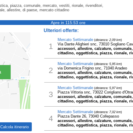
tica, piazza, comunale, mercato, vestiti, rionale, rivenditori,
le, allestire, di paese, mercato cittadino
Apre in 115:53 ore
Ulteriori offerte:
Mercato Settimanale
(
distanza: 2,09 km
)
1
Via Dante Alighieri snc, 73010 Sogliano Ca
accessori, allestire, calzature, comunale
cittadino, oggettistica, piazza, rionale, ri
Mercato Settimanale
(
distanza: 5,95 km
)
2
via Domenica Frigino snc, 71040 Aradeo
a
accessori, allestire, calzature, comunale
cittadino, oggettistica, piazza, rionale, ri
Mercato Settimanale
(
distanza: 5,97 km
)
3
Piazza Vittoria snc, 73022 Corigliano d'Otra
accessori, allestire, calzature, comunale
cittadino, oggettistica, piazza, rionale, ri
Mercato Settimanale
(
distanza: 7,02 km
)
4
Piazza Dante 26, 73040 Collepasso
accessori, allestire, calzature, comunale
cittadino, oggettistica, piazza, rionale, ri