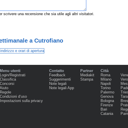
r scrivere una recensione che sia utile agli altri visitatori.
ettimanale a Cutrofiano
Menu utenti
Contatto
Partner
Città
Login/Registrati
Feedback
Mediakit
Roma
Ven
Classifica
Suggerimenti
Stampa
Milano
Ver
Concorsi
Note legali
Napoli
Mes
Aiuto
Note legali App
Torino
Pad
Regole
Palermo
Trie
Condizioni d‘uso
Genova
Tara
Impostazioni sulla privacy
Bologna
Bres
Firenze
Prat
Bari
Regg
Catania
Par