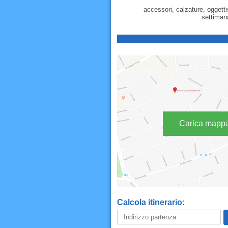
accessori, calzature, oggettis
settimana
Carica mapp
Calcola itinerario: