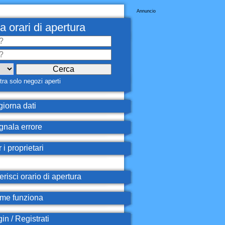
Annuncio
a orari di apertura
ra solo negozi aperti
iorna dati
nala errore
 i proprietari
erisci orario di apertura
e funziona
in / Registrati