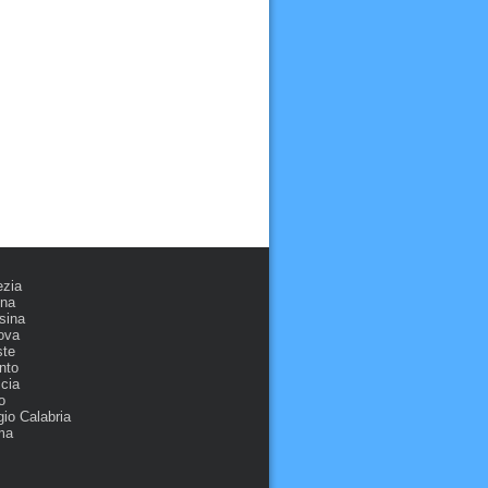
ezia
ona
sina
ova
ste
nto
cia
o
io Calabria
ma