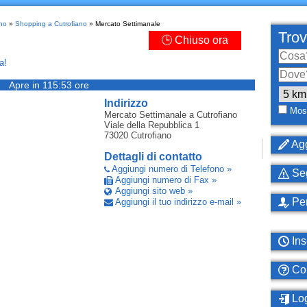
ano
»
Shopping a Cutrofiano
» Mercato Settimanale
Trov
🕒 Chiuso ora
a!
Apre in 115:53 ore
Indirizzo
Most
Mercato Settimanale
a Cutrofiano
Viale della Repubblica 1
73020
Cutrofiano
Agg
Dettagli di contatto
Aggiungi numero di Telefono »
Seg
Aggiungi numero di Fax »
Aggiungi sito web »
Per
Aggiungi il tuo indirizzo e-mail »
Ins
Com
Log