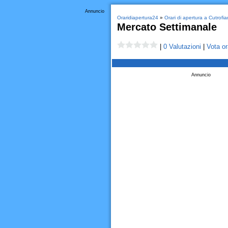
Annuncio
Oraridiapertura24
»
Orari di apertura a Cutrofi
Mercato Settimanale
|
0 Valutazioni
|
Vota or
Annuncio