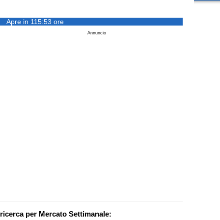
Apre in 115:53 ore
Annuncio
 ricerca per Mercato Settimanale: