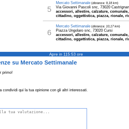
Mercato Settimanale
(
distanza: 9,18 km
)
5
Via Giovanni Pascoli snc, 73020 Castrignan
accessori, allestire, calzature, comunale
cittadino, oggettistica, piazza, rionale, ri
Mercato Settimanale
(
distanza: 10,17 km
)
6
Piazza Ungolaro snc, 73020 Cursi
accessori, allestire, calzature, comunale
cittadino, oggettistica, piazza, rionale, ri
Apre in 115:53 ore
enze su Mercato Settimanale
r primo!
ondividi qui la tua opinione con gli altri interessati.