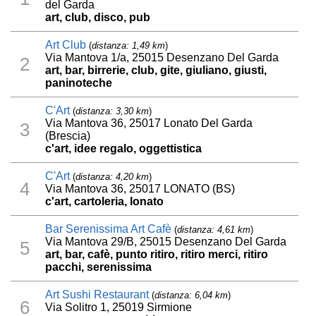
del Garda
art, club, disco, pub
Art Club
(
distanza: 1,49 km
)
Via Mantova 1/a, 25015 Desenzano Del Garda
2
art, bar, birrerie, club, gite, giuliano, giusti,
paninoteche
C'Art
(
distanza: 3,30 km
)
Via Mantova 36, 25017 Lonato Del Garda
3
(Brescia)
c'art, idee regalo, oggettistica
C'Art
(
distanza: 4,20 km
)
4
Via Mantova 36, 25017 LONATO (BS)
c'art, cartoleria, lonato
Bar Serenissima Art Cafè
(
distanza: 4,61 km
)
Via Mantova 29/B, 25015 Desenzano Del Garda
5
art, bar, cafè, punto ritiro, ritiro merci, ritiro
pacchi, serenissima
Art Sushi Restaurant
(
distanza: 6,04 km
)
6
Via Solitro 1, 25019 Sirmione