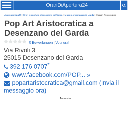
OrariDiApertura24
Oraridiapertura24
»
Orari di apertura a Desenzano del Garda
»
Musei a Desenzano del Garda
» Pop Art Aristocratica
Pop Art Aristocratica
a
Desenzano del Garda
|
0 Bewertungen
|
Vota ora!
Via Rivoli 3
25015
Desenzano del Garda
*
392 176 0707
www.facebook.com/POP... »
popartaristocratica
@
gmail
.
com
(Invia il
messaggio ora)
Annuncio