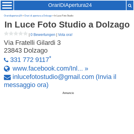
OrariDiApertura24
Oraridiapertura24
»
Orari di apertura a Dolzago
» In Luce Foto Studio
In Luce Foto Studio
a Dolzago
|
0 Bewertungen
|
Vota ora!
Via Fratelli Gilardi 3
23843
Dolzago
*
331 772 9117
www.facebook.com/Inl... »
inlucefotostudio
@
gmail
.
com
(Invia il
messaggio ora)
Annuncio