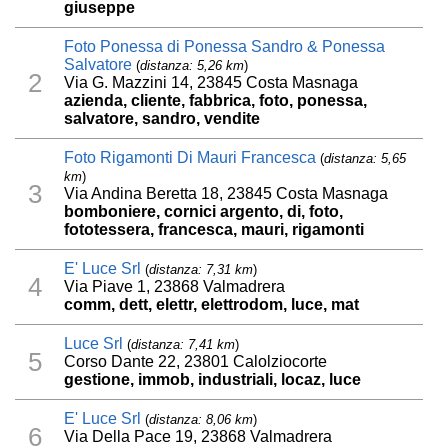
giuseppe
Foto Ponessa di Ponessa Sandro & Ponessa
Salvatore
(
distanza: 5,26 km
)
2
Via G. Mazzini 14, 23845 Costa Masnaga
azienda, cliente, fabbrica, foto, ponessa,
salvatore, sandro, vendite
Foto Rigamonti Di Mauri Francesca
(
distanza: 5,65
km
)
3
Via Andina Beretta 18, 23845 Costa Masnaga
bomboniere, cornici argento, di, foto,
fototessera, francesca, mauri, rigamonti
E' Luce Srl
(
distanza: 7,31 km
)
4
Via Piave 1, 23868 Valmadrera
comm, dett, elettr, elettrodom, luce, mat
Luce Srl
(
distanza: 7,41 km
)
5
Corso Dante 22, 23801 Calolziocorte
gestione, immob, industriali, locaz, luce
E' Luce Srl
(
distanza: 8,06 km
)
6
Via Della Pace 19, 23868 Valmadrera