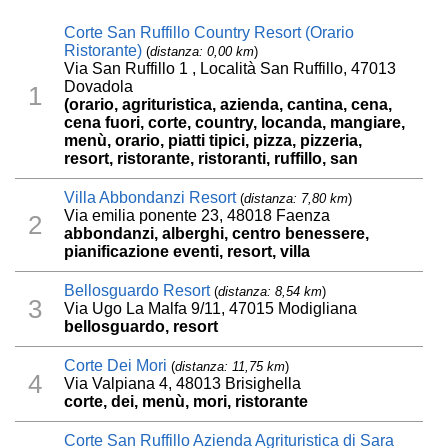
Corte San Ruffillo Country Resort (Orario
Ristorante)
(
distanza: 0,00 km
)
Via San Ruffillo 1 , Località San Ruffillo, 47013
Dovadola
1
(orario, agrituristica, azienda, cantina, cena,
cena fuori, corte, country, locanda, mangiare,
menù, orario, piatti tipici, pizza, pizzeria,
resort, ristorante, ristoranti, ruffillo, san
Villa Abbondanzi Resort
(
distanza: 7,80 km
)
Via emilia ponente 23, 48018 Faenza
2
abbondanzi, alberghi, centro benessere,
pianificazione eventi, resort, villa
Bellosguardo Resort
(
distanza: 8,54 km
)
3
Via Ugo La Malfa 9/11, 47015 Modigliana
bellosguardo, resort
Corte Dei Mori
(
distanza: 11,75 km
)
4
Via Valpiana 4, 48013 Brisighella
corte, dei, menù, mori, ristorante
Corte San Ruffillo Azienda Agrituristica di Sara