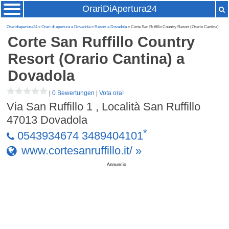
OrariDiApertura24
Oraridiapertura24
»
Orari di apertura a Dovadola
»
Resort a Dovadola
» Corte San Ruffillo Country Resort (Orario Cantina)
Corte San Ruffillo Country
Resort (Orario Cantina)
a
Dovadola
|
0 Bewertungen
|
Vota ora!
Via San Ruffillo 1 , Località San Ruffillo
47013
Dovadola
*
0543934674 3489404101
www.cortesanruffillo.it/ »
Annuncio