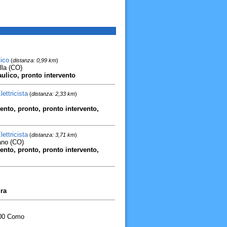
lico
(
distanza: 0,99 km
)
lla (CO)
raulico, pronto intervento
ettricista
(
distanza: 2,33 km
)
rvento, pronto, pronto intervento,
ettricista
(
distanza: 3,71 km
)
ano (CO)
rvento, pronto, pronto intervento,
ura
2100 Como