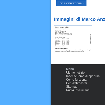
Immagini di Marco Anz
Menu
Ultime notizie
Inserisci orari di apertura
Come funziona
Per Webmaster
Sitemap
Nuovi inserimenti