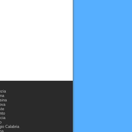
ezia
ona
sina
ova
ste
nto
cia
o
io Calabria
ma