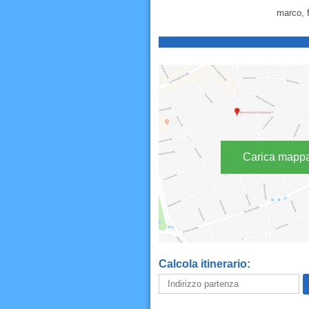
marco, f
Carica mapp
Calcola itinerario: