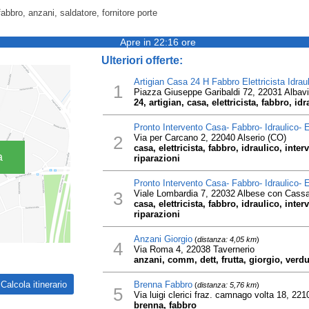
abbro, anzani, saldatore, fornitore porte
Apre in 22:16 ore
Ulteriori offerte:
Artigian Casa 24 H Fabbro Elettricista Idrau
1
Piazza Giuseppe Garibaldi 72, 22031 Albavi
24, artigian, casa, elettricista, fabbro, id
Pronto Intervento Casa- Fabbro- Idraulico- El
2
Via per Carcano 2, 22040 Alserio (CO)
casa, elettricista, fabbro, idraulico, inte
a
riparazioni
Pronto Intervento Casa- Fabbro- Idraulico- El
3
Viale Lombardia 7, 22032 Albese con Cass
casa, elettricista, fabbro, idraulico, inte
riparazioni
Anzani Giorgio
(
distanza: 4,05 km
)
4
Via Roma 4, 22038 Tavernerio
anzani, comm, dett, frutta, giorgio, verd
Brenna Fabbro
(
distanza: 5,76 km
)
5
Via luigi clerici fraz. camnago volta 18, 2
brenna, fabbro