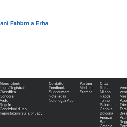
ani Fabbro a Erba
Menu utenti
Contatto
Partner
Città
Login/Registrati
Feedback
Mediakit
Roma
Ven
Classifica
Suggerimenti
Stampa
Milano
Ver
Concorsi
Note legali
Napoli
Mes
Aiuto
Note legali App
Torino
Pad
Regole
Palermo
Trie
Condizioni d‘uso
Genova
Tara
Impostazioni sulla privacy
Bologna
Bres
Firenze
Prat
Bari
Regg
Catania
Par