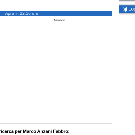
Log
Apre in 22:16 ore
Annuncio
 ricerca per Marco Anzani Fabbro: