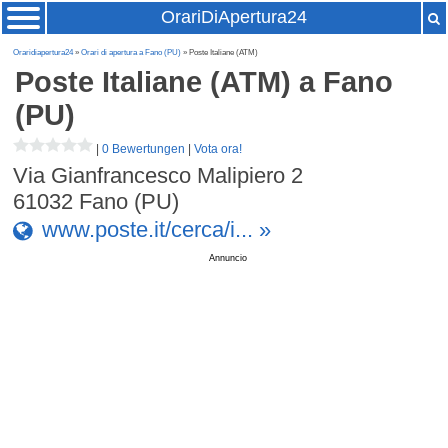
OrariDiApertura24
Oraridiapertura24
»
Orari di apertura a Fano (PU)
» Poste Italiane (ATM)
Poste Italiane (ATM)
a Fano
(PU)
|
0 Bewertungen
|
Vota ora!
Via Gianfrancesco Malipiero 2
61032
Fano (PU)
www.poste.it/cerca/i... »
Annuncio