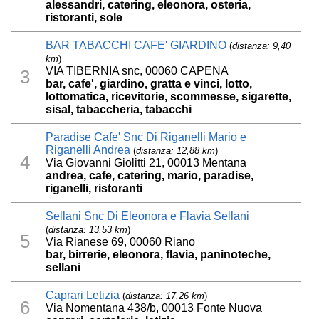
alessandri, catering, eleonora, osteria,
ristoranti, sole
BAR TABACCHI CAFE' GIARDINO
(
distanza: 9,40
km
)
VIA TIBERNIA snc, 00060 CAPENA
3
bar, cafe', giardino, gratta e vinci, lotto,
lottomatica, ricevitorie, scommesse, sigarette,
sisal, tabaccheria, tabacchi
Paradise Cafe' Snc Di Riganelli Mario e
Riganelli Andrea
(
distanza: 12,88 km
)
4
Via Giovanni Giolitti 21, 00013 Mentana
andrea, cafe, catering, mario, paradise,
riganelli, ristoranti
Sellani Snc Di Eleonora e Flavia Sellani
(
distanza: 13,53 km
)
5
Via Rianese 69, 00060 Riano
bar, birrerie, eleonora, flavia, paninoteche,
sellani
Caprari Letizia
(
distanza: 17,26 km
)
6
Via Nomentana 438/b, 00013 Fonte Nuova