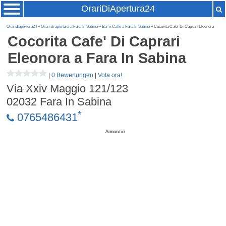
OrariDiApertura24
Oraridiapertura24
»
Orari di apertura a Fara In Sabina
»
Bar e Caffè a Fara In Sabina
» Cocorita Cafe' Di Caprari Eleonora
Cocorita Cafe' Di Caprari
Eleonora
a Fara In Sabina
|
0 Bewertungen
|
Vota ora!
Via Xxiv Maggio 121/123
02032
Fara In Sabina
*
0765486431
Annuncio