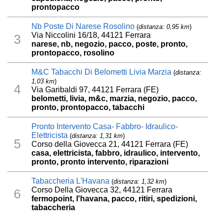
prontopacco
Nb Poste Di Narese Rosolino
(
distanza: 0,95 km
)
Via Niccolini 16/18, 44121 Ferrara
3
narese, nb, negozio, pacco, poste, pronto,
prontopacco, rosolino
M&C Tabacchi Di Belometti Livia Marzia
(
distanza:
1,03 km
)
4
Via Garibaldi 97, 44121 Ferrara (FE)
belometti, livia, m&c, marzia, negozio, pacco,
pronto, prontopacco, tabacchi
Pronto Intervento Casa- Fabbro- Idraulico-
Elettricista
(
distanza: 1,31 km
)
5
Corso della Giovecca 21, 44121 Ferrara (FE)
casa, elettricista, fabbro, idraulico, intervento,
pronto, pronto intervento, riparazioni
Tabaccheria L'Havana
(
distanza: 1,32 km
)
Corso Della Giovecca 32, 44121 Ferrara
6
fermopoint, l'havana, pacco, ritiri, spedizioni,
tabaccheria