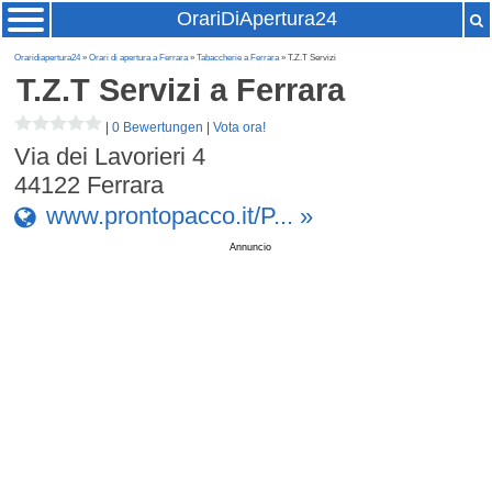
OrariDiApertura24
Oraridiapertura24
»
Orari di apertura a Ferrara
»
Tabaccherie a Ferrara
» T.Z.T Servizi
T.Z.T Servizi
a Ferrara
|
0 Bewertungen
|
Vota ora!
Via dei Lavorieri 4
44122
Ferrara
www.prontopacco.it/P... »
Annuncio