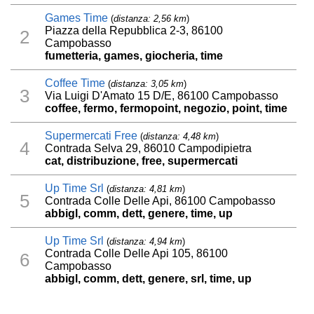
Games Time
(
distanza: 2,56 km
)
Piazza della Repubblica 2-3, 86100
2
Campobasso
fumetteria, games, giocheria, time
Coffee Time
(
distanza: 3,05 km
)
3
Via Luigi D'Amato 15 D/E, 86100 Campobasso
coffee, fermo, fermopoint, negozio, point, time
Supermercati Free
(
distanza: 4,48 km
)
4
Contrada Selva 29, 86010 Campodipietra
cat, distribuzione, free, supermercati
Up Time Srl
(
distanza: 4,81 km
)
5
Contrada Colle Delle Api, 86100 Campobasso
abbigl, comm, dett, genere, time, up
Up Time Srl
(
distanza: 4,94 km
)
Contrada Colle Delle Api 105, 86100
6
Campobasso
abbigl, comm, dett, genere, srl, time, up