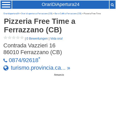
OrariDiApertura24
Oraridiapertura24
»
Orari di apertura a Ferrazzano (CB)
»
Bar e Caffè a Ferrazzano (CB)
» Pizzeria Free Time
Pizzeria Free Time
a
Ferrazzano (CB)
|
0 Bewertungen
|
Vota ora!
Contrada Vazzieri 16
86010
Ferrazzano (CB)
*
0874/92618
turismo.provincia.ca... »
Annuncio