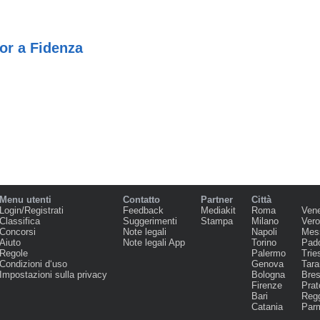
or a Fidenza
Menu utenti
Contatto
Partner
Città
Login/Registrati
Feedback
Mediakit
Roma
Ven
Classifica
Suggerimenti
Stampa
Milano
Ver
Concorsi
Note legali
Napoli
Mes
Aiuto
Note legali App
Torino
Pad
Regole
Palermo
Trie
Condizioni d‘uso
Genova
Tara
Impostazioni sulla privacy
Bologna
Bres
Firenze
Prat
Bari
Regg
Catania
Par