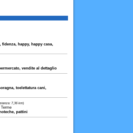
, fidenza, happy, happy casa,
permercato, vendite al dettaglio
oragna, toelettatura cani,
istanza: 7,36 km
)
e Terme
noteche, pattini