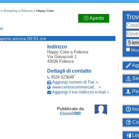
»
Shopping a Fidenza
» Happy Color
Trov
🕒 Aperto
a!
Aperto ancora 00:01 ore
Indirizzo
Most
Happy Color
a Fidenza
Via Giavazzoli 1
43036
Fidenza
Agg
Dettagli di contatto
*
0524.523648
Seg
Aggiungi numero di Fax »
www.centrocommercial... »
Per
Aggiungi il tuo indirizzo e-mail »
Ins
Pubblicato da
Ciccio1980
Com
Log