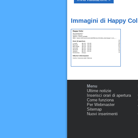
Immagini di Happy Col
Menu
Ultime notizie
Inserisci orari di apertura
Come funziona
Per Webmaster
Sitemap
Nuovi inserimenti