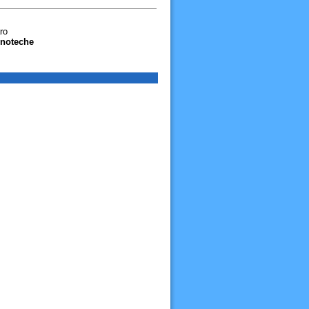
ro
ninoteche