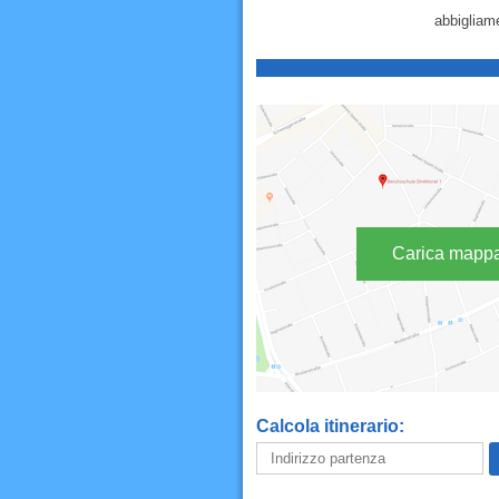
abbigliam
Carica mapp
Calcola itinerario: