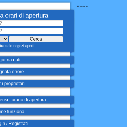
Annuncio
a orari di apertura
ra solo negozi aperti
iorna dati
nala errore
 i proprietari
erisci orario di apertura
e funziona
in / Registrati