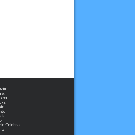
ezia
ona
sina
ova
ste
nto
cia
o
io Calabria
ma