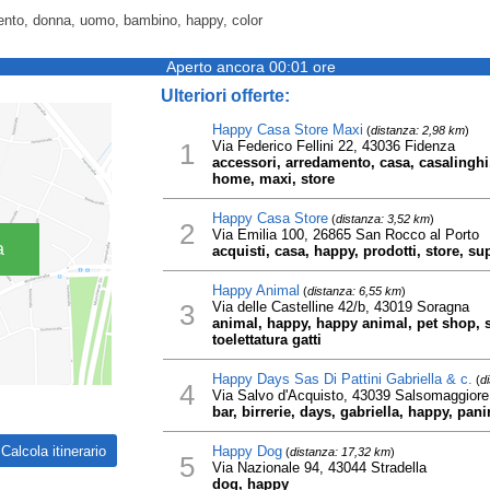
ento, donna, uomo, bambino, happy, color
Aperto ancora 00:01 ore
Ulteriori offerte:
Happy Casa Store Maxi
(
distanza: 2,98 km
)
1
Via Federico Fellini 22, 43036 Fidenza
accessori, arredamento, casa, casalinghi
home, maxi, store
Happy Casa Store
(
distanza: 3,52 km
)
2
Via Emilia 100, 26865 San Rocco al Porto
a
acquisti, casa, happy, prodotti, store, su
Happy Animal
(
distanza: 6,55 km
)
3
Via delle Castelline 42/b, 43019 Soragna
animal, happy, happy animal, pet shop, s
toelettatura gatti
Happy Days Sas Di Pattini Gabriella & c.
(
d
4
Via Salvo d'Acquisto, 43039 Salsomaggior
bar, birrerie, days, gabriella, happy, pani
Happy Dog
(
distanza: 17,32 km
)
5
Via Nazionale 94, 43044 Stradella
dog, happy