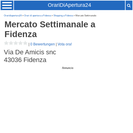
OrariDiApertura24
Oraridiapertura24
»
Orari di apertura a Fidenza
»
Shopping a Fidenza
» Mercato Settimanale
Mercato Settimanale
a
Fidenza
|
0 Bewertungen
|
Vota ora!
Via De Amicis snc
43036
Fidenza
Annuncio