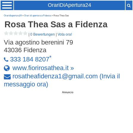
OrariDiApertura24
Oraridiapertura24
»
Orari di apertura a Fidenza
» Rosa Thea Sas
Rosa Thea Sas
a Fidenza
|
0 Bewertungen
|
Vota ora!
Via agostino berenini 79
43036
Fidenza
*
333 184 8207
www.fiorirosathea.it »
rosatheafidenza1
@
gmail
.
com
(Invia il
messaggio ora)
Annuncio