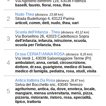
Via Agostino Berenini 116, 43036 Fidenza
baselli, fausto, fiorai, rosa, thea
Nudo Thea
(
distanza: 23,68 km
)
2
Strada Budellungo 4, 43123 Parma
articoli, comm, dett, nudo, thea, vari
Scuola dell'Infanzia - Thea
(
distanza: 43,12 km
)
Via Borsellino 26, 42023 Cadelbosco Sopra
3
dell'infanzia, infanzia, istruzione, scuola,
scuola per l'infanzia, thea
Dr.ssa CERIATI ANNA ROSA
(
distanza: 8,25 km
)
Via Verdi 1, 43039 Salsomaggiore Terme (Pr)
4
ambulatori, anna, ceriati, circoscrizione,
dottore, dr.ssa, guarigione, medico di base,
medico di famiglia, pediatra, rosa, studi, visita
Antica trattoria Da Rosa
(
distanza: 28,47 km
)
Selva del Bocchetto snc, 43040 Terenzo
agriturismo, antica, da, dove, enoteca, locale,
5
mangiare, mensa universitaria, menù, pizza,
pizzeria, ristorante, ristoro, rosa, specialità,
tipico, trattoria