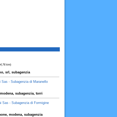
 4,76 km
)
mo, srl, subagenzia
i Sas - Subagenzia di Maranello
, modena, subagenzia, torri
i Sas - Subagenzia di Formigine
annone, modena, subagenzia