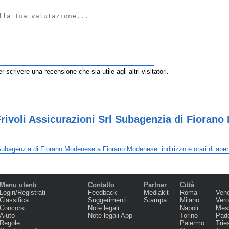
r scrivere una recensione che sia utile agli altri visitatori.
Frivoli Assicurazioni Srl Subagenzia di Fioran
Menu utenti
Contatto
Partner
Città
Login/Registrati
Feedback
Mediakit
Roma
Ven
Classifica
Suggerimenti
Stampa
Milano
Ver
Concorsi
Note legali
Napoli
Mes
Aiuto
Note legali App
Torino
Pad
Regole
Palermo
Trie