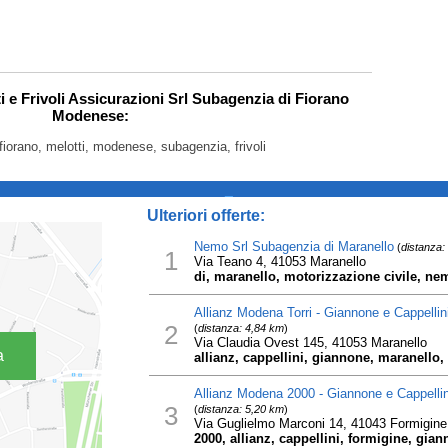
ti e Frivoli Assicurazioni Srl Subagenzia di Fiorano
Modenese:
fiorano, melotti, modenese, subagenzia, frivoli
_
Ulteriori offerte:
Nemo Srl Subagenzia di Maranello
(
distanza:
1
Via Teano 4, 41053 Maranello
di, maranello, motorizzazione civile, ne
Allianz Modena Torri - Giannone e Cappellin
2
(
distanza: 4,84 km
)
Via Claudia Ovest 145, 41053 Maranello
a
allianz, cappellini, giannone, maranello
Allianz Modena 2000 - Giannone e Cappellin
3
(
distanza: 5,20 km
)
Via Guglielmo Marconi 14, 41043 Formigine
2000, allianz, cappellini, formigine, gi