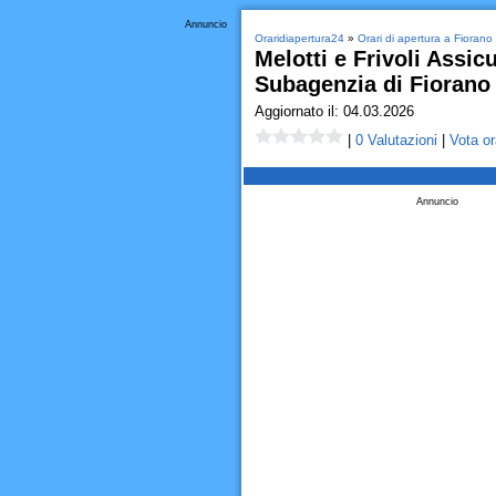
Annuncio
Oraridiapertura24
»
Orari di apertura a Fiora
Melotti e Frivoli Assicu
Subagenzia di Fioran
Aggiornato il: 04.03.2026
|
0 Valutazioni
|
Vota or
Annuncio