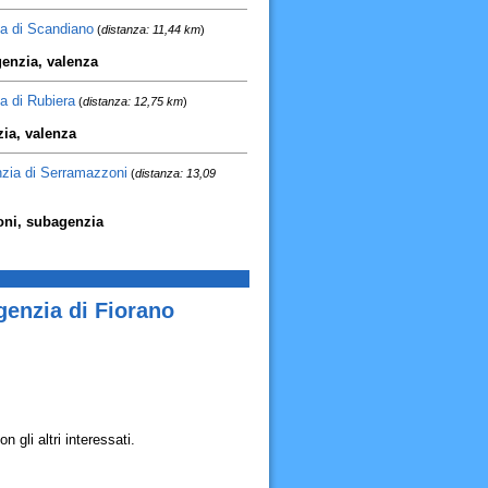
ia di Scandiano
(
distanza: 11,44 km
)
genzia, valenza
a di Rubiera
(
distanza: 12,75 km
)
zia, valenza
enzia di Serramazzoni
(
distanza: 13,09
zoni, subagenzia
genzia di Fiorano
 gli altri interessati.