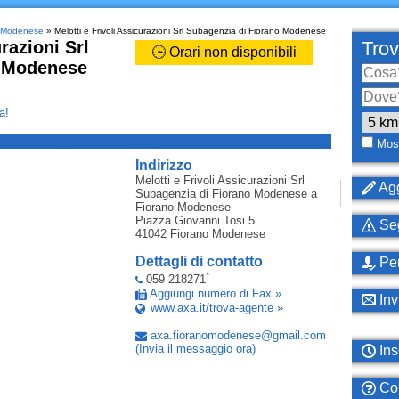
no Modenese
» Melotti e Frivoli Assicurazioni Srl Subagenzia di Fiorano Modenese
razioni Srl
Trov
🕒 Orari non disponibili
o Modenese
a!
_
Most
Indirizzo
Melotti e Frivoli Assicurazioni Srl
Agg
Subagenzia di Fiorano Modenese
a
Fiorano Modenese
Piazza Giovanni Tosi 5
Seg
41042
Fiorano Modenese
Dettagli di contatto
Per
*
059 218271
Aggiungi numero di Fax »
Inv
www.axa.it/trova-agente »
axa
.
fioranomodenese
@
gmail
.
com
(Invia il messaggio ora)
Ins
Com