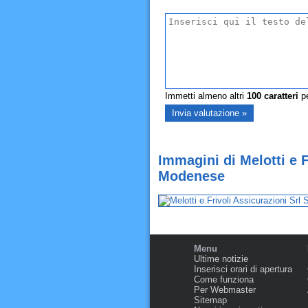
Immetti almeno altri
100
caratteri
pe
Immagini di Melotti e 
Modenese
Menu
Ultime notizie
Inserisci orari di apertura
Come funziona
Per Webmaster
Sitemap