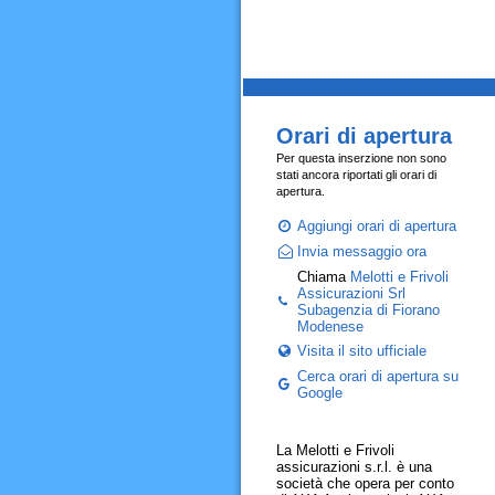
Orari di apertura
Per questa inserzione non sono
stati ancora riportati gli orari di
apertura.
Aggiungi orari di apertura
Invia messaggio ora
Chiama
Melotti e Frivoli
Assicurazioni Srl
Subagenzia di Fiorano
Modenese
Visita il sito ufficiale
Cerca orari di apertura su
Google
La Melotti e Frivoli
assicurazioni s.r.l. è una
società che opera per conto