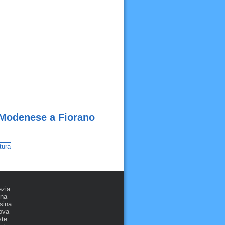
o Modenese a Fiorano
ezia
ona
sina
ova
ste