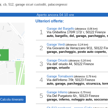
, cb, 512, garage sicuri custoditi, palacongressi
Aperto ancora 04:10 ore
Ulteriori offerte:
Garage del Bargello
(
distanza: 0,06 km
)
1
Via Ghibellina 170/R 172/ r, 50122 Firenze
auto, bargello, del, garage, parcheggio, 
Garage Verdi
(
distanza: 0,14 km
)
2
Via Giovanni da Verrazzano 9/11, 50122 Fi
garage, parcheggio, posto auto coperto, 
a
Garage Oriuolo
(
distanza: 0,16 km
)
3
Via dell' oriuolo 44, 50122 Firenze
garage, oriuolo
Garage Tornabuoni
(
distanza: 0,79 km
)
4
Via dell'Inferno 7/9r, 50123 Firenze
auto, garage, parcheggio, sicurezza, tor
Garage Inferno
(
distanza: 0,79 km
)
5
Via Del Purgatorio 6/r,, 50123 Firenze
garage, inferno, noleggio auto, soccorso