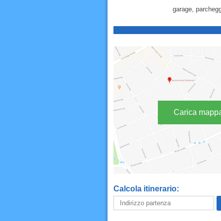
garage, parcheggi
Carica mapp
Calcola itinerario: