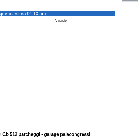
Aperto ancora 04:10 ore
Annuncio
er Cb 512 parcheggi - garage palacongressi: