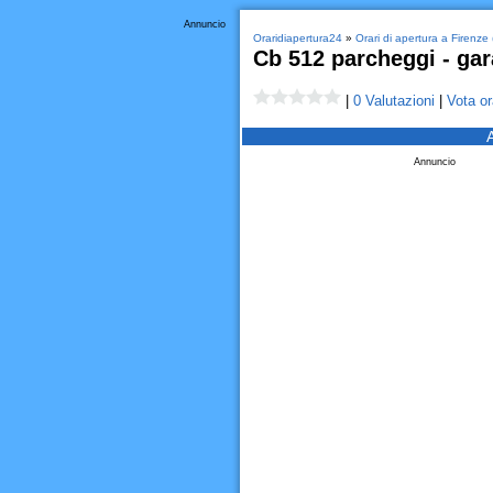
Annuncio
Oraridiapertura24
»
Orari di apertura a Firenze 
Cb 512 parcheggi - ga
|
0 Valutazioni
|
Vota or
Annuncio