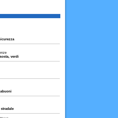
sicurezza
renze
sosta, verdi
nabuoni
 stradale