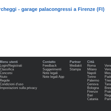
cheggi - garage palacongressi a Firenze (FI)
Menu utenti
Contatto
Partner
Città
Login/Registrati
Feedback
Mediakit
Roma
Ven
Classifica
Suggerimenti
Stampa
Milano
Ver
Concorsi
Note legali
Napoli
Mes
Aiuto
Note legali App
Torino
Pad
Regole
Palermo
Trie
Condizioni d‘uso
Genova
Tara
Impostazioni sulla privacy
Bologna
Bres
Firenze
Prat
Bari
Regg
Catania
Par