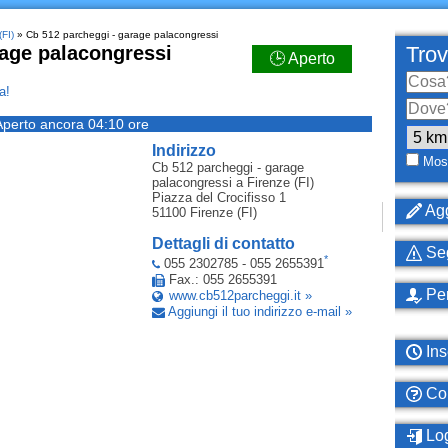
(FI)
» Cb 512 parcheggi - garage palacongressi
rage palacongressi
Trov
🕒 Aperto
a!
Aperto ancora 04:10 ore
Indirizzo
Most
Cb 512 parcheggi - garage
palacongressi
a Firenze (FI)
Piazza del Crocifisso 1
Agg
51100
Firenze (FI)
Dettagli di contatto
Seg
*
055 2302785 - 055 2655391
Fax.: 055 2655391
Per
www.cb512parcheggi.it »
Aggiungi il tuo indirizzo e-mail »
Ins
Com
Log