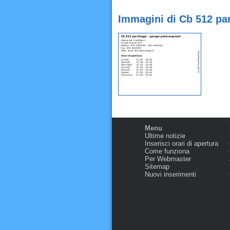
Immagini di Cb 512 par
Menu
Ultime notizie
Inserisci orari di apertura
Come funziona
Per Webmaster
Sitemap
Nuovi inserimenti