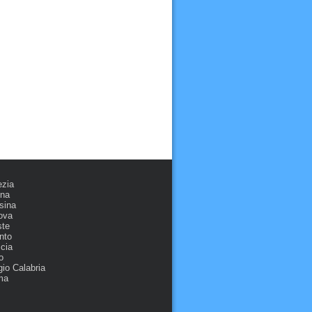
ezia
ona
sina
ova
ste
nto
cia
o
io Calabria
ma