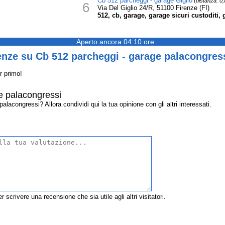
Cb 512 parcheggi - garage Giglio
(
distanza: 0
6
Via Del Giglio 24/R, 51100 Firenze (FI)
512, cb, garage, garage sicuri custoditi, 
Aperto ancora 04:10 ore
enze su Cb 512 parcheggi - garage palacongres
r primo!
e palacongressi
acongressi? Allora condividi qui la tua opinione con gli altri interessati.
r scrivere una recensione che sia utile agli altri visitatori.