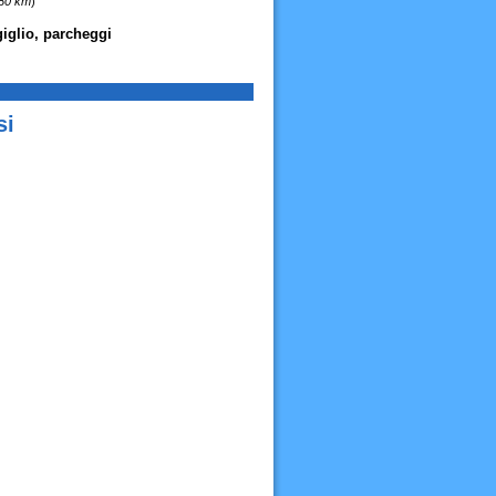
,80 km
)
giglio, parcheggi
si