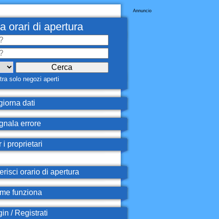
Annuncio
a orari di apertura
ra solo negozi aperti
iorna dati
nala errore
 i proprietari
erisci orario di apertura
e funziona
in / Registrati