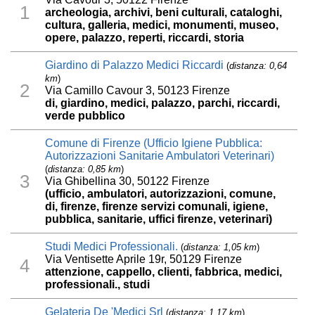
1
archeologia, archivi, beni culturali, cataloghi,
cultura, galleria, medici, monumenti, museo,
opere, palazzo, reperti, riccardi, storia
Giardino di Palazzo Medici Riccardi
(
distanza: 0,64
km
)
2
Via Camillo Cavour 3, 50123 Firenze
di, giardino, medici, palazzo, parchi, riccardi,
verde pubblico
Comune di Firenze (Ufficio Igiene Pubblica:
Autorizzazioni Sanitarie Ambulatori Veterinari)
(
distanza: 0,85 km
)
3
Via Ghibellina 30, 50122 Firenze
(ufficio, ambulatori, autorizzazioni, comune,
di, firenze, firenze servizi comunali, igiene,
pubblica, sanitarie, uffici firenze, veterinari)
Studi Medici Professionali.
(
distanza: 1,05 km
)
Via Ventisette Aprile 19r, 50129 Firenze
4
attenzione, cappello, clienti, fabbrica, medici,
professionali., studi
Gelateria De 'Medici Srl
(
distanza: 1,17 km
)