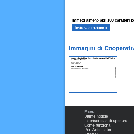
Immetti almeno altri
100
caratteri
pe
Immagini di Cooperativa
Menu
Ultime notizie
Inserisci orari di apertura
Come funziona
Per Webmaster