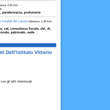
tanza: 0,91 km
)
e
i, parafarmacia, profumerie
 Invalidi del Lavoro
(
distanza: 1,08 km
)
, caf, consulenza fiscale, del, di,
azionale, patronato, sede
 Dell'Istituto Vittorio
on gli altri interessati.