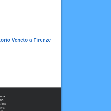
torio Veneto a Firenze
ezia
ona
sina
ova