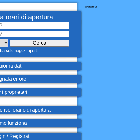
Annuncio
a orari di apertura
ra solo negozi aperti
iorna dati
nala errore
 i proprietari
erisci orario di apertura
e funziona
in / Registrati