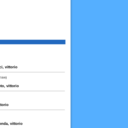
, vittorio
6 km
)
to, vittorio
ttorio
nda, vittorio