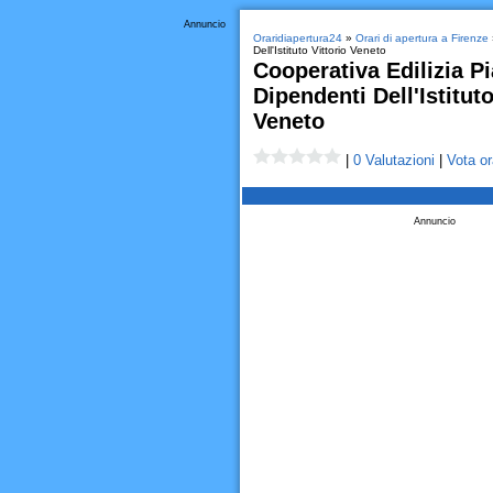
Annuncio
Oraridiapertura24
»
Orari di apertura a Firenze
Dell'Istituto Vittorio Veneto
Cooperativa Edilizia P
Dipendenti Dell'Istituto
Veneto
|
0 Valutazioni
|
Vota or
Annuncio