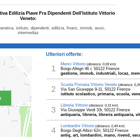
iva Edilizia Piave Fra Dipendenti Dell'Istituto Vittorio
Veneto:
perativa, istituto, dipendenti, edilizia, finanz, immob, assic,
intermediaz
_
Ulteriori offerte:
Menci Vittorio
(
distanza: 0,09 km
)
1
Borgo Allegri 46 r, 50122 Firenze
gestione, immob, industriali, locaz, menci
Scuola Primaria Vittorio Veneto
(
distanza: 0,2
2
Via San Giuseppe 9-11, 50122 Firenze
istituto scolastico, primaria, scuola, vene
a
Libreria Vittorio
(
distanza: 0,31 km
)
3
Via Giuseppe Verdi 33r, 50122 Firenze
antiquaria, libreria, libreria antiquaria, vi
Lombardini Vittorio
(
distanza: 0,49 km
)
4
Borgo Degli Albizi 62/r, 50122 Firenze
antiq, art, lombardini, mano, rivend, seco