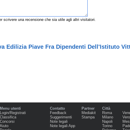
r scrivere una recensione che sia utile agli altri visitatori.
 Edilizia Piave Fra Dipendenti Dell'Istituto Vit
Menu utenti
Contatto
Partner
Città
Login/Registrati
Feedback
Mediakit
Roma
Ven
Classifica
Suggerimenti
Stampa
Milano
Ver
Concorsi
Note legali
Napoli
Mes
Aiuto
Note legali App
Torino
Pad