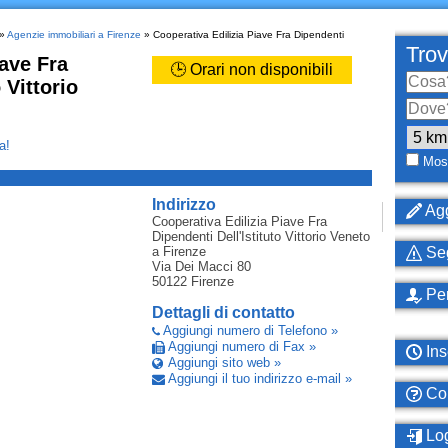
»
Agenzie immobiliari a Firenze
» Cooperativa Edilizia Piave Fra Dipendenti
Trov
iave Fra
🕒 Orari non disponibili
 Vittorio
a!
Most
_
Indirizzo
Agg
Cooperativa Edilizia Piave Fra
Dipendenti Dell'Istituto Vittorio Veneto
a Firenze
Seg
Via Dei Macci 80
50122
Firenze
Per
Dettagli di contatto
Aggiungi numero di Telefono »
Aggiungi numero di Fax »
Ins
Aggiungi sito web »
Aggiungi il tuo indirizzo e-mail »
Com
Log