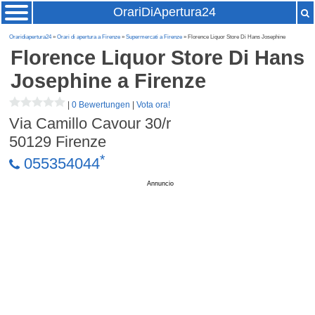
OrariDiApertura24
Oraridiapertura24
»
Orari di apertura a Firenze
»
Supermercati a Firenze
» Florence Liquor Store Di Hans Josephine
Florence Liquor Store Di Hans
Josephine
a Firenze
|
0 Bewertungen
|
Vota ora!
Via Camillo Cavour 30/r
50129
Firenze
*
055354044
Annuncio