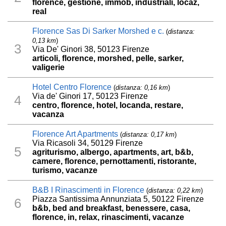
florence, gestione, immob, industriali, locaz,
real
Florence Sas Di Sarker Morshed e c.
(
distanza:
0,13 km
)
3
Via De' Ginori 38, 50123 Firenze
articoli, florence, morshed, pelle, sarker,
valigerie
Hotel Centro Florence
(
distanza: 0,16 km
)
Via de' Ginori 17, 50123 Firenze
4
centro, florence, hotel, locanda, restare,
vacanza
Florence Art Apartments
(
distanza: 0,17 km
)
Via Ricasoli 34, 50129 Firenze
5
agriturismo, albergo, apartments, art, b&b,
camere, florence, pernottamenti, ristorante,
turismo, vacanze
B&B I Rinascimenti in Florence
(
distanza: 0,22 km
)
Piazza Santissima Annunziata 5, 50122 Firenze
6
b&b, bed and breakfast, benessere, casa,
florence, in, relax, rinascimenti, vacanze