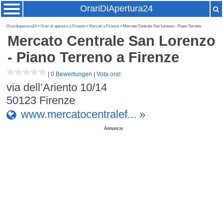
OrariDiApertura24
Oraridiapertura24
»
Orari di apertura a Firenze
»
Mercati a Firenze
» Mercato Centrale San Lorenzo - Piano Terreno
Mercato Centrale San Lorenzo
- Piano Terreno
a Firenze
|
0 Bewertungen
|
Vota ora!
via dell’Ariento 10/14
50123
Firenze
www.mercatocentralef... »
Annuncio