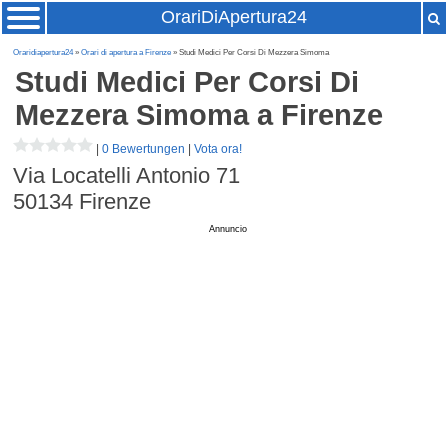
OrariDiApertura24
Oraridiapertura24
»
Orari di apertura a Firenze
» Studi Medici Per Corsi Di Mezzera Simoma
Studi Medici Per Corsi Di
Mezzera Simoma
a Firenze
|
0 Bewertungen
|
Vota ora!
Via Locatelli Antonio 71
50134
Firenze
Annuncio