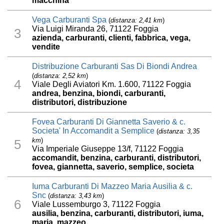
macchina
Vega Carburanti Spa
(
distanza: 2,41 km
)
Via Luigi Miranda 26, 71122 Foggia
3
azienda, carburanti, clienti, fabbrica, vega,
vendite
Distribuzione Carburanti Sas Di Biondi Andrea
(
distanza: 2,52 km
)
4
Viale Degli Aviatori Km. 1.600, 71122 Foggia
andrea, benzina, biondi, carburanti,
distributori, distribuzione
Fovea Carburanti Di Giannetta Saverio & c.
Societa' In Accomandit a Semplice
(
distanza: 3,35
km
)
5
Via Imperiale Giuseppe 13/f, 71122 Foggia
accomandit, benzina, carburanti, distributori,
fovea, giannetta, saverio, semplice, societa
Iuma Carburanti Di Mazzeo Maria Ausilia & c.
Snc
(
distanza: 3,43 km
)
6
Viale Lussemburgo 3, 71122 Foggia
ausilia, benzina, carburanti, distributori, iuma,
maria, mazzeo