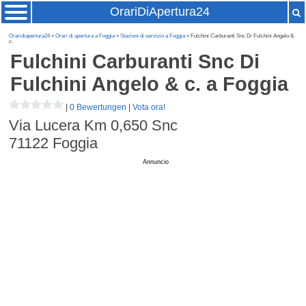
OrariDiApertura24
Oraridiapertura24
»
Orari di apertura a Foggia
»
Stazioni di servizio a Foggia
» Fulchini Carburanti Snc Di Fulchini Angelo &
c.
Fulchini Carburanti Snc Di
Fulchini Angelo & c.
a Foggia
|
0 Bewertungen
|
Vota ora!
Via Lucera Km 0,650 Snc
71122
Foggia
Annuncio