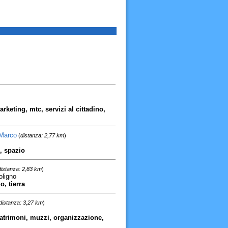
keting, mtc, servizi al cittadino,
 Marco
(
distanza: 2,77 km
)
, spazio
distanza: 2,83 km
)
oligno
o, tierra
distanza: 3,27 km
)
matrimoni, muzzi, organizzazione,