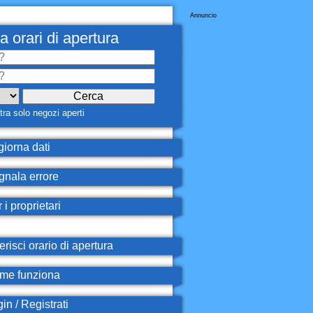
Annuncio
a orari di apertura
ra solo negozi aperti
iorna dati
nala errore
 i proprietari
erisci orario di apertura
e funziona
in / Registrati