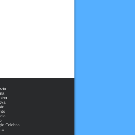
ezia
ona
sina
ova
ste
nto
cia
o
io Calabria
ma