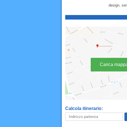
design, ser
Carica mapp
Calcola itinerario: