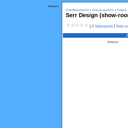
Annuncio
Oraridiapertura24
»
Orari di apertura a Foligno
Serr Design (show-ro
|
0 Valutazioni
|
Vota or
Annuncio