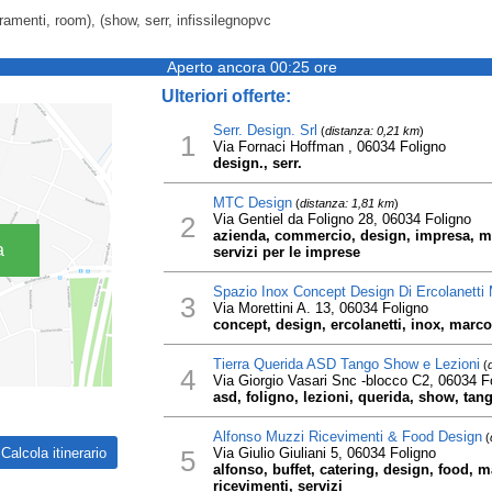
ramenti, room), (show, serr, infissilegnopvc
Aperto ancora 00:25 ore
Ulteriori offerte:
Serr. Design. Srl
(
distanza: 0,21 km
)
1
Via Fornaci Hoffman , 06034 Foligno
design., serr.
MTC Design
(
distanza: 1,81 km
)
2
Via Gentiel da Foligno 28, 06034 Foligno
azienda, commercio, design, impresa, mar
a
servizi per le imprese
Spazio Inox Concept Design Di Ercolanetti
3
Via Morettini A. 13, 06034 Foligno
concept, design, ercolanetti, inox, marco
Tierra Querida ASD Tango Show e Lezioni
(
4
Via Giorgio Vasari Snc -blocco C2, 06034 F
asd, foligno, lezioni, querida, show, tang
Alfonso Muzzi Ricevimenti & Food Design
(
5
Via Giulio Giuliani 5, 06034 Foligno
alfonso, buffet, catering, design, food, 
ricevimenti, servizi