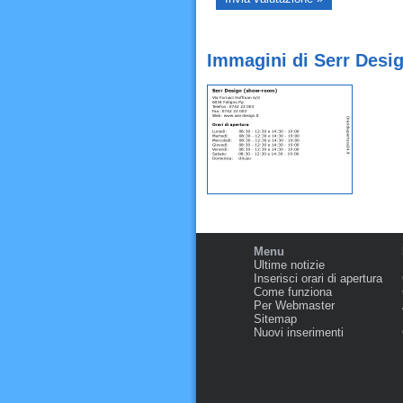
Immagini di Serr Desi
Menu
Ultime notizie
Inserisci orari di apertura
Come funziona
Per Webmaster
Sitemap
Nuovi inserimenti