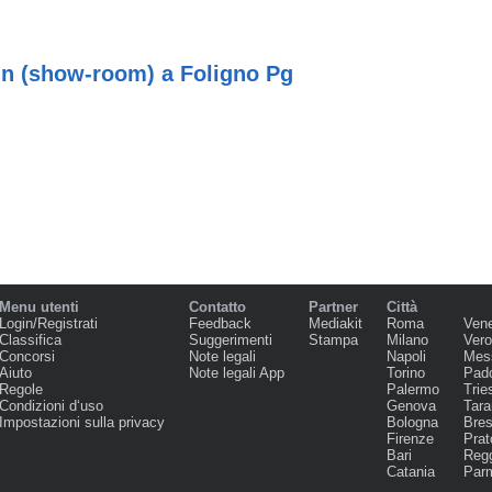
gn (show-room) a Foligno Pg
Menu utenti
Contatto
Partner
Città
Login/Registrati
Feedback
Mediakit
Roma
Ven
Classifica
Suggerimenti
Stampa
Milano
Ver
Concorsi
Note legali
Napoli
Mes
Aiuto
Note legali App
Torino
Pad
Regole
Palermo
Trie
Condizioni d‘uso
Genova
Tara
Impostazioni sulla privacy
Bologna
Bres
Firenze
Prat
Bari
Regg
Catania
Par