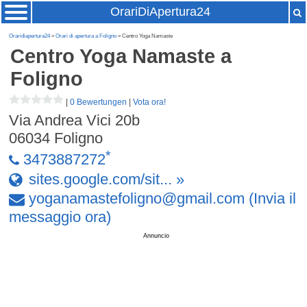
OrariDiApertura24
Oraridiapertura24
»
Orari di apertura a Foligno
» Centro Yoga Namaste
Centro Yoga Namaste
a
Foligno
|
0 Bewertungen
|
Vota ora!
Via Andrea Vici 20b
06034
Foligno
*
3473887272
sites.google.com/sit... »
yoganamastefoligno
@
gmail
.
com
(Invia il
messaggio ora)
Annuncio