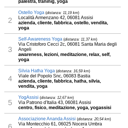
palestra, traninig, yoga
Ostello Yoga
(
distanza: 11,19 km
)
Località Armenzano 42, 06081 Assisi
2
azienda, cliente, fabbrica, ostello, vendita,
yoga
Self-Awareness Yoga
(
distanza: 11,37 km
)
Via Cristoforo Cecci 2c, 06081 Santa Maria degli
3
Angeli
awareness, lezioni, meditazione, relax, self,
yoga
Silvia Hatha Yoga
(
distanza: 16,59 km
)
Viale del Popolo Snc, 06083 Bastia
4
azienda, cliente, fabbrica, hatha, silvia,
vendita, yoga
YogAssisi
(
distanza: 12,67 km
)
5
Via Patrono d'Italia 43, 06081 Assisi
centro, fisico, meditazione, yoga, yogassisi
Associazione Ananda Assisi
(
distanza: 20,54 km
)
Via Montecchio 61, 06025 Nocera Umbra
6