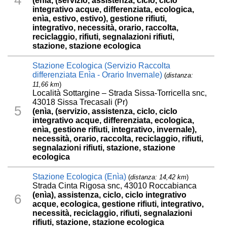
4
(enìa, (servizio, assistenza, ciclo, ciclo
integrativo acque, differenziata, ecologica,
enìa, estivo, estivo), gestione rifiuti,
integrativo, necessità, orario, raccolta,
reciclaggio, rifiuti, segnalazioni rifiuti,
stazione, stazione ecologica
Stazione Ecologica (Servizio Raccolta
differenziata Enìa - Orario Invernale)
(
distanza:
11,66 km
)
Località Sottargine – Strada Sissa-Torricella snc,
43018 Sissa Trecasali (Pr)
5
(enìa, (servizio, assistenza, ciclo, ciclo
integrativo acque, differenziata, ecologica,
enìa, gestione rifiuti, integrativo, invernale),
necessità, orario, raccolta, reciclaggio, rifiuti,
segnalazioni rifiuti, stazione, stazione
ecologica
Stazione Ecologica (Enìa)
(
distanza: 14,42 km
)
Strada Cinta Rigosa snc, 43010 Roccabianca
(enìa), assistenza, ciclo, ciclo integrativo
6
acque, ecologica, gestione rifiuti, integrativo,
necessità, reciclaggio, rifiuti, segnalazioni
rifiuti, stazione, stazione ecologica