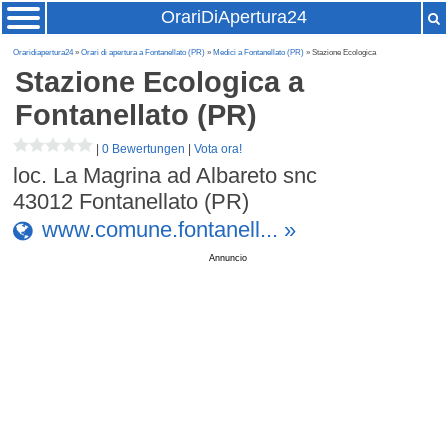
OrariDiApertura24
Oraridiapertura24
»
Orari di apertura a Fontanellato (PR)
»
Medici a Fontanellato (PR)
» Stazione Ecologica
Stazione Ecologica
a
Fontanellato (PR)
|
0 Bewertungen
|
Vota ora!
loc. La Magrina ad Albareto snc
43012
Fontanellato (PR)
www.comune.fontanell... »
Annuncio