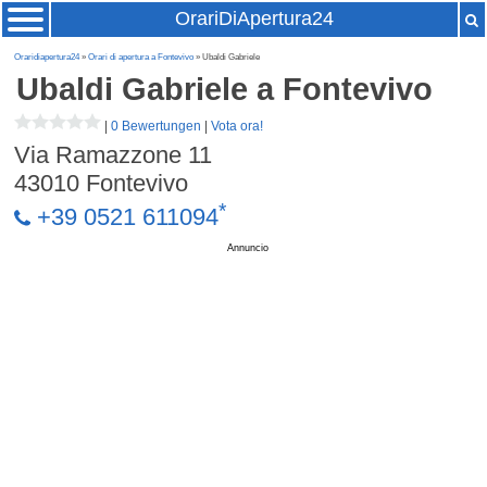
OrariDiApertura24
Oraridiapertura24
»
Orari di apertura a Fontevivo
» Ubaldi Gabriele
Ubaldi Gabriele
a Fontevivo
|
0 Bewertungen
|
Vota ora!
Via Ramazzone 11
43010
Fontevivo
*
+39 0521 611094
Annuncio