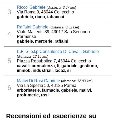
Ricco' Gabriele
(
distanza: 8,37 km
)
3
Via Roma 9, 43044 Collecchio
gabriele, ricco, tabaccai
Raffaini Gabriele
(
distanza: 8,52 km
)
Viale Matteotti 39, 43017 San Secondo
4
Parmense
gabriele, mercerie, raffaini
E.Fi.Si.o.f.p Consulenza Di Cavalli Gabriele
(
distanza: 12,18 km
)
5
Piazza Repubblica 7, 43044 Collecchio
cavalli, consulenza, fi, gabriele, gestione,
immob, industriali, locaz, si
Malivi Di Rosi Gabriele
(
distanza: 12,93 km
)
Via La Spezia 50, 43125 Parma
6
erboristerie, farmacie, gabriele, malivi,
profumerie, rosi
Recensioni ed esperienze su