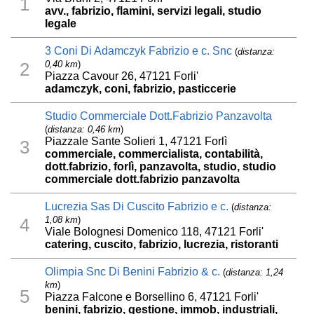
1
avv., fabrizio, flamini, servizi legali, studio
legale
3 Coni Di Adamczyk Fabrizio e c. Snc
(
distanza:
0,40 km
)
2
Piazza Cavour 26, 47121 Forli'
adamczyk, coni, fabrizio, pasticcerie
Studio Commerciale Dott.Fabrizio Panzavolta
(
distanza: 0,46 km
)
Piazzale Sante Solieri 1, 47121 Forlì
3
commerciale, commercialista, contabilità,
dott.fabrizio, forlì, panzavolta, studio, studio
commerciale dott.fabrizio panzavolta
Lucrezia Sas Di Cuscito Fabrizio e c.
(
distanza:
1,08 km
)
4
Viale Bolognesi Domenico 118, 47121 Forli'
catering, cuscito, fabrizio, lucrezia, ristoranti
Olimpia Snc Di Benini Fabrizio & c.
(
distanza: 1,24
km
)
5
Piazza Falcone e Borsellino 6, 47121 Forli'
benini, fabrizio, gestione, immob, industriali,