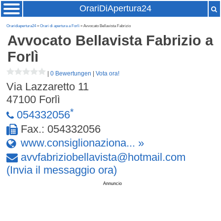
OrariDiApertura24
Oraridiapertura24
»
Orari di apertura a Forlì
» Avvocato Bellavista Fabrizio
Avvocato Bellavista Fabrizio
a
Forlì
|
0 Bewertungen
|
Vota ora!
Via Lazzaretto 11
47100
Forlì
*
054332056
Fax.: 054332056
www.consiglionaziona... »
avvfabriziobellavista
@
hotmail
.
com
(Invia il messaggio ora)
Annuncio