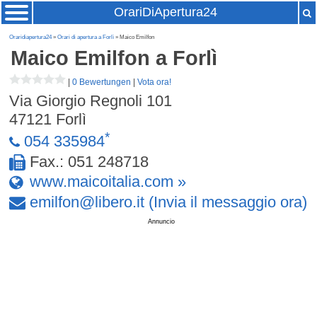
OrariDiApertura24
Oraridiapertura24
»
Orari di apertura a Forlì
» Maico Emilfon
Maico Emilfon
a Forlì
|
0 Bewertungen
|
Vota ora!
Via Giorgio Regnoli 101
47121
Forlì
*
054 335984
Fax.: 051 248718
www.maicoitalia.com »
emilfon
@
libero
.
it
(Invia il messaggio ora)
Annuncio