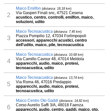
Maico Emilfon
(
distanza: 18,18 km
)
Via Gasperi Finali snc, 47521 Cesena
2
acustico, centro, controlli, emilfon, maico,
soluzioni, udito
Maico Tecnoacustica
(
distanza: 7,45 km
)
Piazza Pompilio 12, 47034 Forlimpopoli
3
accessori, apparecchi acustici, centro
dell'udito, maico, pile, tecnoacustica
Maico Tecnoacustica
(
distanza: 10,68 km
)
Via Camillo Cavour 48, 47014 Meldola
4
apparecchi, audio, maico, protesi,
tecnoacustica, udito
Maico Tecnoacustica
(
distanza: 13,74 km
)
Via Roma 46, 47016 Predappio
5
apparecchi, audio, maico, protesi,
tecnoacustica, udito
Maico Centro Oto Gaddi
(
distanza: 14,82 km
)
Corso Aurelio Saffi 3/A, 48018 Faenza
6
apparecchi, audio, centro, gaddi, maico, oto,