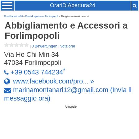
OrariDiApertura24
Oraridiapertura24
»
Orari di apertura a Forlimpopoli
» Abbigliamento e Accessori
Abbigliamento e Accessori
a
Forlimpopoli
|
0 Bewertungen
|
Vota ora!
Via Ho Chi Min 34
47034
Forlimpopoli
*
+39 0543 744234
www.facebook.com/pro... »
marinamontanari12
@
gmail
.
com
(Invia il
messaggio ora)
Annuncio