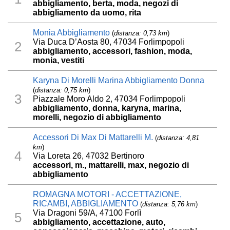
abbigliamento, berta, moda, negozi di
abbigliamento da uomo, rita
Monia Abbigliamento
(
distanza: 0,73 km
)
Via Duca D’Aosta 80, 47034 Forlimpopoli
2
abbigliamento, accessori, fashion, moda,
monia, vestiti
Karyna Di Morelli Marina Abbigliamento Donna
(
distanza: 0,75 km
)
3
Piazzale Moro Aldo 2, 47034 Forlimpopoli
abbigliamento, donna, karyna, marina,
morelli, negozio di abbigliamento
Accessori Di Max Di Mattarelli M.
(
distanza: 4,81
km
)
4
Via Loreta 26, 47032 Bertinoro
accessori, m., mattarelli, max, negozio di
abbigliamento
ROMAGNA MOTORI - ACCETTAZIONE,
RICAMBI, ABBIGLIAMENTO
(
distanza: 5,76 km
)
Via Dragoni 59/A, 47100 Forlì
5
abbigliamento, accettazione, auto,