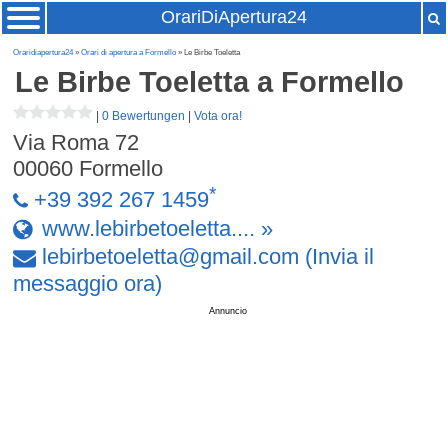
OrariDiApertura24
Oraridiapertura24
»
Orari di apertura a Formello
» Le Birbe Toeletta
Le Birbe Toeletta
a Formello
|
0 Bewertungen
|
Vota ora!
Via Roma 72
00060
Formello
*
+39 392 267 1459
www.lebirbetoeletta.... »
lebirbetoeletta
@
gmail
.
com
(Invia il
messaggio ora)
Annuncio