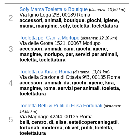
Sofy Mama Toeletta & Boutique
(
distanza: 10,80 km
)
Via Igino Lega 2\B, 00189 Roma
2
accessori, animali, boutique, giochi, igiene,
mama, mangime, sofy, toeletta, toelettatura
Toeletta per Cani a Morlupo
(
distanza: 12,10 km
)
Via delle Grotte 1521, 00067 Morlupo
3
accessori, animali, cani, giochi, igiene,
mangime, morlupo, per, servizi per animali,
toeletta, toelettatura
Toeletta da Kira e Roma
(
distanza: 13,01 km
)
Via della Stazione di Ottavia 9\B, 00135 Roma
4
accessori, animali, da, giochi, igiene, kira,
mangime, roma, servizi per animali, toeletta,
toelettatura
Toeletta Belli & Puliti di Elisa Fortunati
(
distanza:
14,59 km
)
Via Magnago 42/44, 00135 Roma
5
belli, centro, di, elisa, esteticopercaniegatti,
fortunati, moderna, oli.vet, puliti, toeletta,
toelettatura