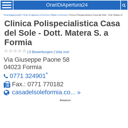
OrariDiApertura24
Oraridiapertura24
»
Orari di apertura a Formia
»
Medici a Formia
» Clinica Polispecialistica Casa del Sole - Dott. Matera S.
Clinica Polispecialistica Casa
del Sole - Dott. Matera S.
a
Formia
|
0 Bewertungen
|
Vota ora!
Via Giuseppe Paone 58
04023
Formia
*
0771 324901
Fax.: 0771 770182
casadelsoleformia.co... »
Annuncio