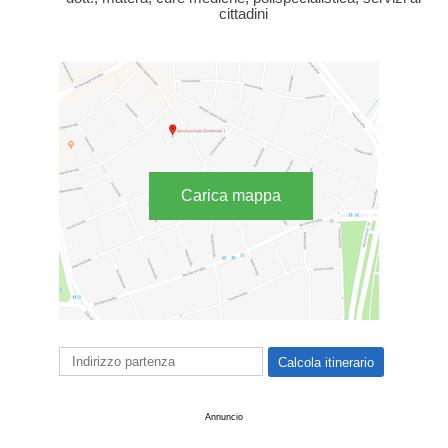
cittadini
Carica mappa
Annuncio