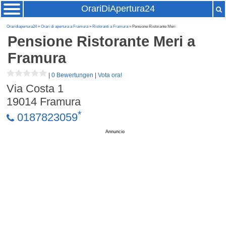
OrariDiApertura24
Oraridiapertura24
»
Orari di apertura a Framura
»
Ristoranti a Framura
» Pensione Ristorante Meri
Pensione Ristorante Meri
a
Framura
|
0 Bewertungen
|
Vota ora!
Via Costa 1
19014
Framura
*
0187823059
Annuncio