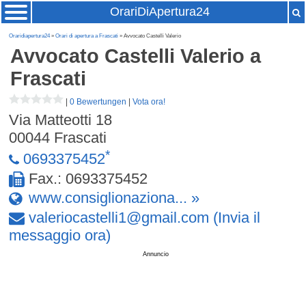
OrariDiApertura24
Oraridiapertura24
»
Orari di apertura a Frascati
» Avvocato Castelli Valerio
Avvocato Castelli Valerio
a
Frascati
|
0 Bewertungen
|
Vota ora!
Via Matteotti 18
00044
Frascati
*
0693375452
Fax.: 0693375452
www.consiglionaziona... »
valeriocastelli1
@
gmail
.
com
(Invia il
messaggio ora)
Annuncio