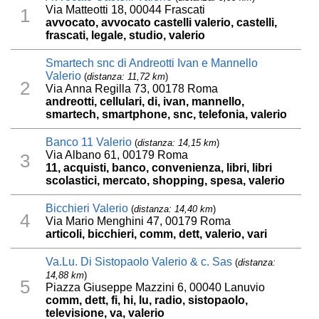
Via Matteotti 18, 00044 Frascati
1
avvocato, avvocato castelli valerio, castelli,
frascati, legale, studio, valerio
Smartech snc di Andreotti Ivan e Mannello
Valerio
(
distanza: 11,72 km
)
2
Via Anna Regilla 73, 00178 Roma
andreotti, cellulari, di, ivan, mannello,
smartech, smartphone, snc, telefonia, valerio
Banco 11 Valerio
(
distanza: 14,15 km
)
Via Albano 61, 00179 Roma
3
11, acquisti, banco, convenienza, libri, libri
scolastici, mercato, shopping, spesa, valerio
Bicchieri Valerio
(
distanza: 14,40 km
)
4
Via Mario Menghini 47, 00179 Roma
articoli, bicchieri, comm, dett, valerio, vari
Va.Lu. Di Sistopaolo Valerio & c. Sas
(
distanza:
14,88 km
)
5
Piazza Giuseppe Mazzini 6, 00040 Lanuvio
comm, dett, fi, hi, lu, radio, sistopaolo,
televisione, va, valerio