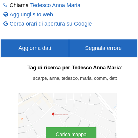
Chiama
Tedesco Anna Maria
Aggiungi sito web
Cerca orari di apertura su Google
Aggiorna dati
Segnala errore
Tag di ricerca per Tedesco Anna Maria:
scarpe, anna, tedesco, maria, comm, dett
Carica mappa