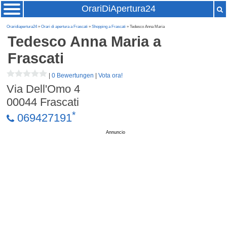
OrariDiApertura24
Oraridiapertura24
»
Orari di apertura a Frascati
»
Shopping a Frascati
» Tedesco Anna Maria
Tedesco Anna Maria
a
Frascati
|
0 Bewertungen
|
Vota ora!
Via Dell'Omo 4
00044
Frascati
*
069427191
Annuncio