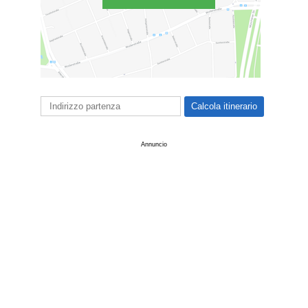
Annuncio