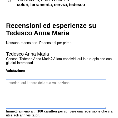
colori, ferramenta, servizi, tedesco
Recensioni ed esperienze su
Tedesco Anna Maria
Nessuna recensione. Recensisci per primo!
Tedesco Anna Maria
Conosci Tedesco Anna Maria? Allora condividi qui la tua opinione con
gli altri interessati.
Valutazione
Immetti almeno altri
100
caratteri
per scrivere una recensione che sia
utile agli altri visitatori.