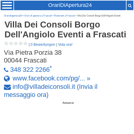
OrariDiApertura24
Oraridiapertura24
»
Orari di apertura a Frascati
»
Ristoranti a Frascati
» Villa Dei Consoli Borgo Dell'Angiolo Eventi
Villa Dei Consoli Borgo
Dell'Angiolo Eventi
a Frascati
|
0 Bewertungen
|
Vota ora!
Via Pietra Porzia 38
00044
Frascati
*
348 322 2266
www.facebook.com/pg/... »
info
@
villadeiconsoli
.
it
(Invia il
messaggio ora)
Annuncio