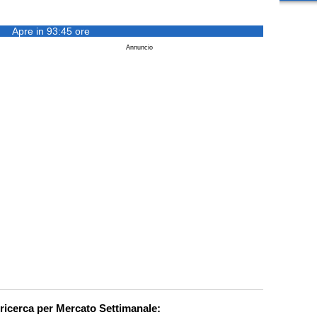
Apre in 93:45 ore
Annuncio
 ricerca per Mercato Settimanale: