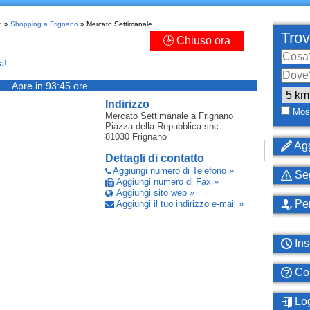
o
»
Shopping a Frignano
» Mercato Settimanale
Trov
🕒 Chiuso ora
a!
Apre in 93:45 ore
Indirizzo
Most
Mercato Settimanale
a Frignano
Piazza della Repubblica snc
81030
Frignano
Agg
Dettagli di contatto
Aggiungi numero di Telefono »
Seg
Aggiungi numero di Fax »
Aggiungi sito web »
Per
Aggiungi il tuo indirizzo e-mail »
Ins
Com
Log