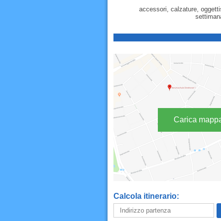
accessori, calzature, oggettis
settimana
Carica mapp
Calcola itinerario: