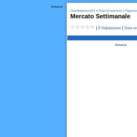
Annuncio
Oraridiapertura24
»
Orari di apertura a Frignan
Mercato Settimanale
|
0 Valutazioni
|
Vota or
Annuncio