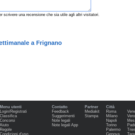
r scrivere una recensione che sia utile agli altri visitatori.
ettimanale a Frignano
Menu utenti
Contatto
Partner
Città
Login/Registrati
Feedback
Mediakit
Roma
Ven
Classifica
Suggerimenti
Stampa
Milano
Ver
Concorsi
Note legali
Napoli
Mes
Aiuto
Note legali App
Torino
Pad
Regole
Palermo
Trie
Condizioni d‘uso
Genova
Tara