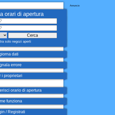
Annuncio
a orari di apertura
ra solo negozi aperti
iorna dati
nala errore
 i proprietari
erisci orario di apertura
e funziona
in / Registrati