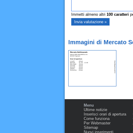
Immetti almeno altri
100
caratteri
pe
Immagini di Mercato S
Menu
Ultime notizie
Inserisci orari di apertura
Come funziona
Per Webmaster
Sitemap
Nuovi inserimenti