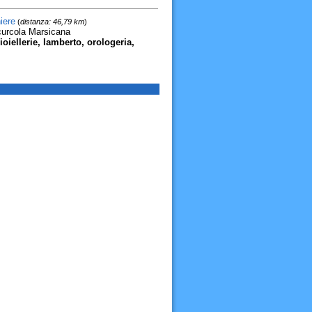
iere
(
distanza: 46,79 km
)
curcola Marsicana
ioiellerie, lamberto, orologeria,