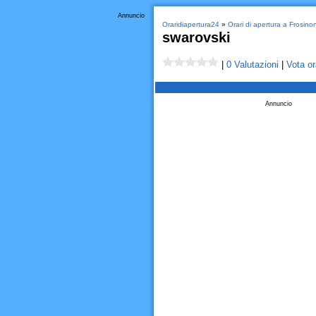
Annuncio
Oraridiapertura24
»
Orari di apertura a Frosino
swarovski
|
0 Valutazioni
|
Vota or
Annuncio