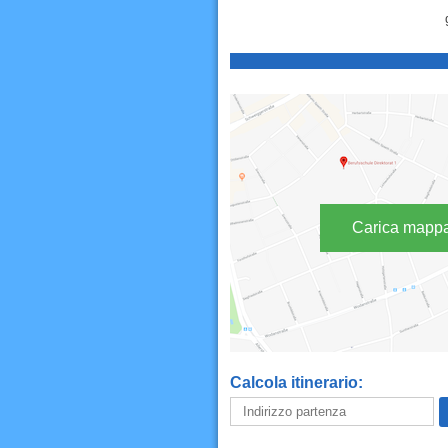
Carica mapp
Calcola itinerario: