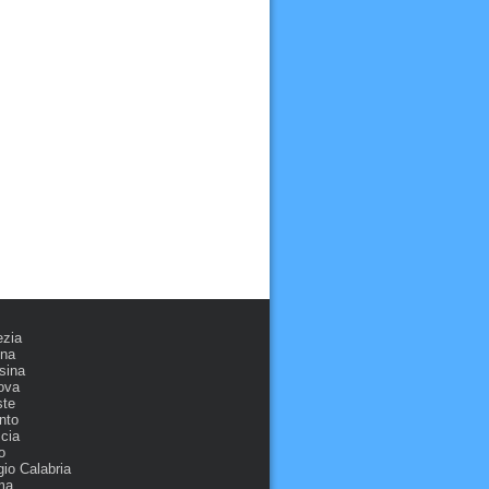
ezia
ona
sina
ova
ste
nto
cia
o
io Calabria
ma