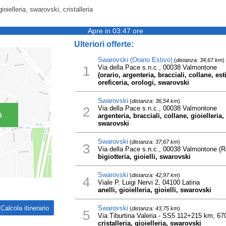
gioielleria, swarovski, cristalleria
Apre in 03:47 ore
Ulteriori offerte:
Swarovski (Orario Estivo)
(
distanza: 34,67 km
)
1
Via della Pace s.n.c., 00038 Valmontone
(orario, argenteria, bracciali, collane, est
oreficeria, orologi, swarovski
Swarovski
(
distanza: 36,54 km
)
2
Via della Pace s.n.c., 00038 Valmontone
a
argenteria, bracciali, collane, gioielleria,
swarovski
Swarovski
(
distanza: 37,67 km
)
3
Via della Pace s.n.c., 00038 Valmontone (
bigiotteria, gioielli, swarovski
Swarovski
(
distanza: 42,97 km
)
4
Viale P. Luigi Nervi 2, 04100 Latina
anelli, gioielleria, gioielli, swarovski
Swarovski
(
distanza: 43,75 km
)
5
Via Tiburtina Valeria - SS5 112+215 km, 6
cristalleria, gioielleria, swarovski