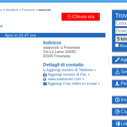
ne
»
Gioiellerie a Frosinone
» swarovski
Trov
🕒 Chiuso ora
a!
Apre in 03:47 ore
Indirizzo
Most
swarovski
a Frosinone
Via Le Lame 10ABC
03100
Frosinone
Agg
Dettagli di contatto
Aggiungi numero di Telefono »
Seg
Aggiungi numero di Fax »
www.swarovski.com »
Per
Aggiungi il tuo indirizzo e-mail »
Ins
Com
Log