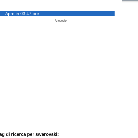
Apre in 03:47 ore
Annuncio
ag di ricerca per swarovski: