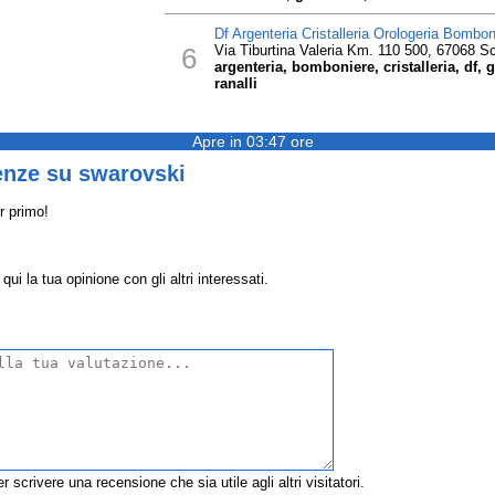
Df Argenteria Cristalleria Orologeria Bombon
6
Via Tiburtina Valeria Km. 110 500, 67068 S
argenteria, bomboniere, cristalleria, df, g
ranalli
Apre in 03:47 ore
enze su swarovski
r primo!
ui la tua opinione con gli altri interessati.
r scrivere una recensione che sia utile agli altri visitatori.