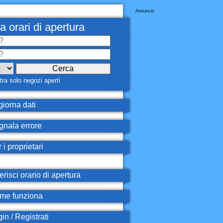
Annuncio
a orari di apertura
ra solo negozi aperti
iorna dati
nala errore
 i proprietari
erisci orario di apertura
e funziona
in / Registrati