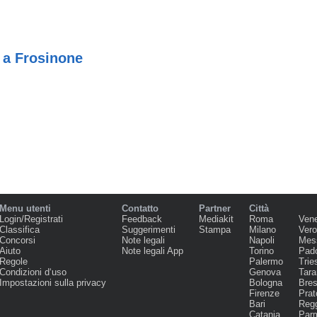
 a Frosinone
Menu utenti
Contatto
Partner
Città
Login/Registrati
Feedback
Mediakit
Roma
Ven
Classifica
Suggerimenti
Stampa
Milano
Ver
Concorsi
Note legali
Napoli
Mes
Aiuto
Note legali App
Torino
Pad
Regole
Palermo
Trie
Condizioni d‘uso
Genova
Tara
Impostazioni sulla privacy
Bologna
Bres
Firenze
Prat
Bari
Regg
Catania
Par