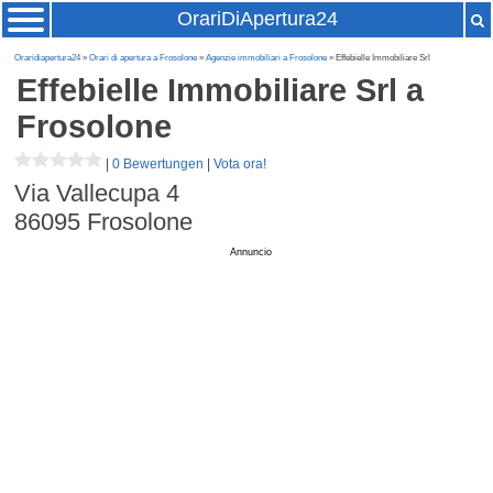
OrariDiApertura24
Oraridiapertura24
»
Orari di apertura a Frosolone
»
Agenzie immobiliari a Frosolone
» Effebielle Immobiliare Srl
Effebielle Immobiliare Srl
a
Frosolone
|
0 Bewertungen
|
Vota ora!
Via Vallecupa 4
86095
Frosolone
Annuncio