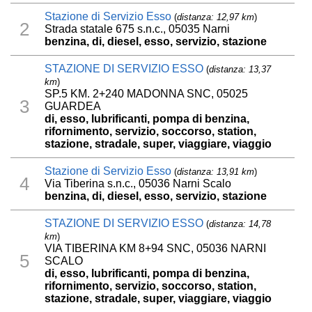
Stazione di Servizio Esso
(
distanza: 12,97 km
)
2
Strada statale 675 s.n.c., 05035 Narni
benzina, di, diesel, esso, servizio, stazione
STAZIONE DI SERVIZIO ESSO
(
distanza: 13,37
km
)
SP.5 KM. 2+240 MADONNA SNC, 05025
3
GUARDEA
di, esso, lubrificanti, pompa di benzina,
rifornimento, servizio, soccorso, station,
stazione, stradale, super, viaggiare, viaggio
Stazione di Servizio Esso
(
distanza: 13,91 km
)
4
Via Tiberina s.n.c., 05036 Narni Scalo
benzina, di, diesel, esso, servizio, stazione
STAZIONE DI SERVIZIO ESSO
(
distanza: 14,78
km
)
VIA TIBERINA KM 8+94 SNC, 05036 NARNI
5
SCALO
di, esso, lubrificanti, pompa di benzina,
rifornimento, servizio, soccorso, station,
stazione, stradale, super, viaggiare, viaggio