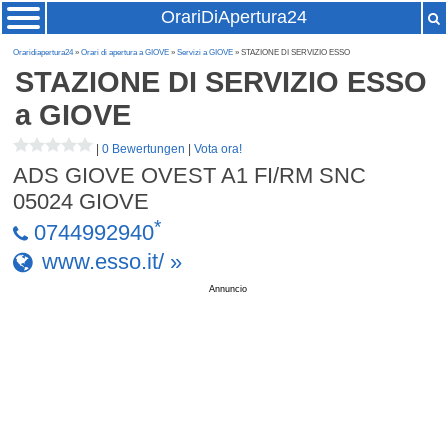
OrariDiApertura24
Oraridiapertura24
»
Orari di apertura a GIOVE
»
Servizi a GIOVE
» STAZIONE DI SERVIZIO ESSO
STAZIONE DI SERVIZIO ESSO
a GIOVE
|
0 Bewertungen
|
Vota ora!
ADS GIOVE OVEST A1 FI/RM SNC
05024
GIOVE
*
0744992940
www.esso.it/ »
Annuncio