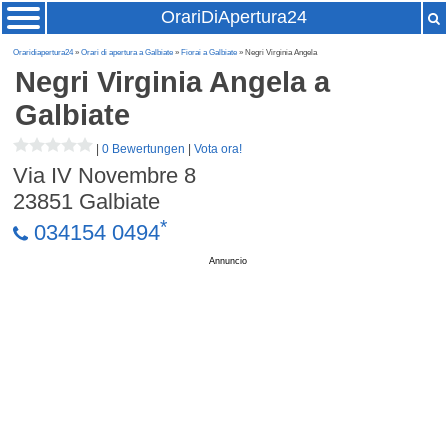
OrariDiApertura24
Oraridiapertura24
»
Orari di apertura a Galbiate
»
Fiorai a Galbiate
» Negri Virginia Angela
Negri Virginia Angela
a
Galbiate
|
0 Bewertungen
|
Vota ora!
Via IV Novembre 8
23851
Galbiate
*
034154 0494
Annuncio