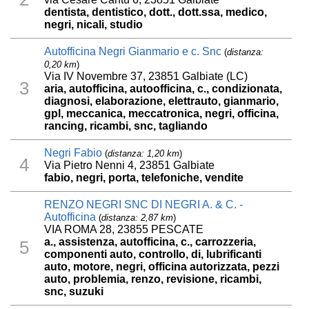
dentista, dentistico, dott., dott.ssa, medico,
negri, nicali, studio
Autofficina Negri Gianmario e c. Snc
(
distanza:
0,20 km
)
Via IV Novembre 37, 23851 Galbiate (LC)
3
aria, autofficina, autoofficina, c., condizionata,
diagnosi, elaborazione, elettrauto, gianmario,
gpl, meccanica, meccatronica, negri, officina,
rancing, ricambi, snc, tagliando
Negri Fabio
(
distanza: 1,20 km
)
4
Via Pietro Nenni 4, 23851 Galbiate
fabio, negri, porta, telefoniche, vendite
RENZO NEGRI SNC DI NEGRI A. & C. -
Autofficina
(
distanza: 2,87 km
)
VIA ROMA 28, 23855 PESCATE
a., assistenza, autofficina, c., carrozzeria,
5
componenti auto, controllo, di, lubrificanti
auto, motore, negri, officina autorizzata, pezzi
auto, problemia, renzo, revisione, ricambi,
snc, suzuki