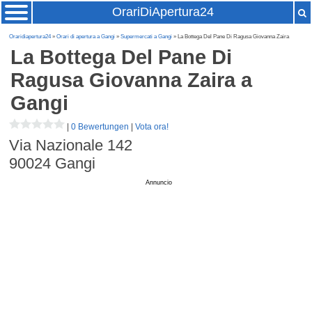
OrariDiApertura24
Oraridiapertura24
»
Orari di apertura a Gangi
»
Supermercati a Gangi
» La Bottega Del Pane Di Ragusa Giovanna Zaira
La Bottega Del Pane Di
Ragusa Giovanna Zaira
a
Gangi
|
0 Bewertungen
|
Vota ora!
Via Nazionale 142
90024
Gangi
Annuncio