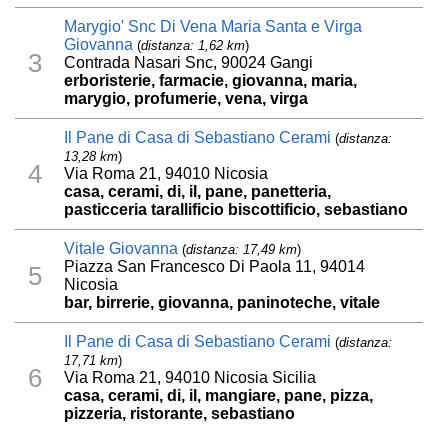
Marygio' Snc Di Vena Maria Santa e Virga
Giovanna
(
distanza: 1,62 km
)
3
Contrada Nasari Snc, 90024 Gangi
erboristerie, farmacie, giovanna, maria,
marygio, profumerie, vena, virga
Il Pane di Casa di Sebastiano Cerami
(
distanza:
13,28 km
)
4
Via Roma 21, 94010 Nicosia
casa, cerami, di, il, pane, panetteria,
pasticceria tarallificio biscottificio, sebastiano
Vitale Giovanna
(
distanza: 17,49 km
)
Piazza San Francesco Di Paola 11, 94014
5
Nicosia
bar, birrerie, giovanna, paninoteche, vitale
Il Pane di Casa di Sebastiano Cerami
(
distanza:
17,71 km
)
6
Via Roma 21, 94010 Nicosia Sicilia
casa, cerami, di, il, mangiare, pane, pizza,
pizzeria, ristorante, sebastiano