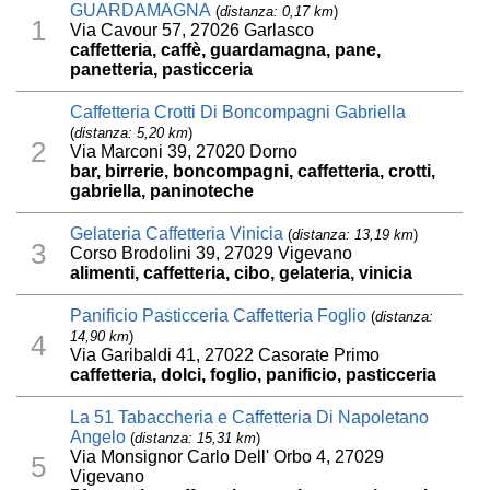
GUARDAMAGNA
(
distanza: 0,17 km
)
1
Via Cavour 57, 27026 Garlasco
caffetteria, caffè, guardamagna, pane,
panetteria, pasticceria
Caffetteria Crotti Di Boncompagni Gabriella
(
distanza: 5,20 km
)
2
Via Marconi 39, 27020 Dorno
bar, birrerie, boncompagni, caffetteria, crotti,
gabriella, paninoteche
Gelateria Caffetteria Vinicia
(
distanza: 13,19 km
)
3
Corso Brodolini 39, 27029 Vigevano
alimenti, caffetteria, cibo, gelateria, vinicia
Panificio Pasticceria Caffetteria Foglio
(
distanza:
14,90 km
)
4
Via Garibaldi 41, 27022 Casorate Primo
caffetteria, dolci, foglio, panificio, pasticceria
La 51 Tabaccheria e Caffetteria Di Napoletano
Angelo
(
distanza: 15,31 km
)
Via Monsignor Carlo Dell' Orbo 4, 27029
5
Vigevano