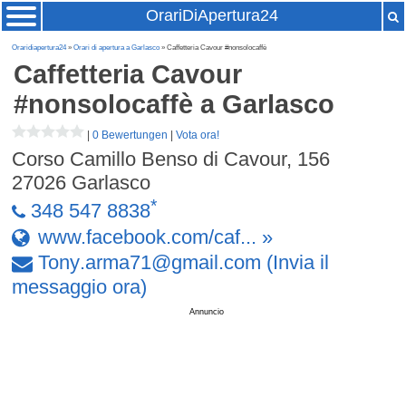
OrariDiApertura24
Oraridiapertura24
»
Orari di apertura a Garlasco
» Caffetteria Cavour #nonsolocaffè
Caffetteria Cavour
#nonsolocaffè
a Garlasco
|
0 Bewertungen
|
Vota ora!
Corso Camillo Benso di Cavour, 156
27026
Garlasco
*
348 547 8838
www.facebook.com/caf... »
Tony
.
arma71
@
gmail
.
com
(Invia il
messaggio ora)
Annuncio