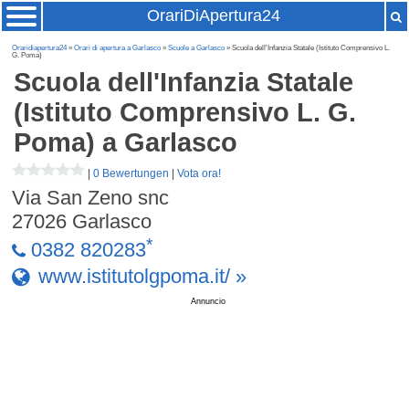
OrariDiApertura24
Oraridiapertura24
»
Orari di apertura a Garlasco
»
Scuole a Garlasco
» Scuola dell'Infanzia Statale (Istituto Comprensivo L.
G. Poma)
Scuola dell'Infanzia Statale
(Istituto Comprensivo L. G.
Poma)
a Garlasco
|
0 Bewertungen
|
Vota ora!
Via San Zeno snc
27026
Garlasco
*
0382 820283
www.istitutolgpoma.it/ »
Annuncio